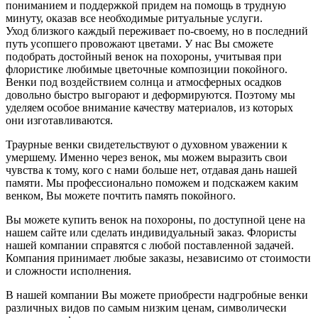
пониманием и поддержкой придем на помощь в трудную
минуту, оказав все необходимые ритуальные услуги.
Уход близкого каждый переживает по-своему, но в последний
путь усопшего провожают цветами. У нас Вы сможете
подобрать достойный венок на похороны, учитывая при
флористике любимые цветочные композиции покойного.
Венки под воздействием солнца и атмосферных осадков
довольно быстро выгорают и деформируются. Поэтому мы
уделяем особое внимание качеству материалов, из которых
они изготавливаются.
Траурные венки свидетельствуют о духовном уважении к
умершему. Именно через венок, мы можем выразить свои
чувства к тому, кого с нами больше нет, отдавая дань нашей
памяти. Мы профессионально поможем и подскажем каким
венком, Вы можете почтить память покойного.
Вы можете купить венок на похороны, по доступной цене на
нашем сайте или сделать индивидуальный заказ. Флористы
нашей компании справятся с любой поставленной задачей.
Компания принимает любые заказы, независимо от стоимости
и сложности исполнения.
В нашей компании Вы можете приобрести надгробные венки
различных видов по самым низким ценам, символически