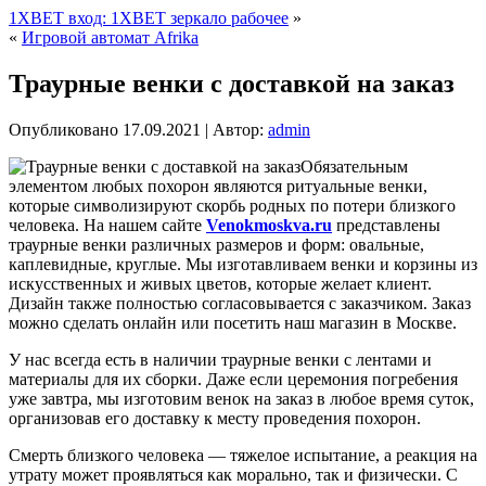
1XBET вход: 1XBET зеркало рабочее
»
«
Игровой автомат Afrika
Траурные венки с доставкой на заказ
Опубликовано
17.09.2021
|
Автор:
admin
Обязательным
элементом любых похорон являются ритуальные венки,
которые символизируют скорбь родных по потери близкого
человека. На нашем сайте
Venokmoskva.ru
представлены
траурные венки различных размеров и форм: овальные,
каплевидные, круглые. Мы изготавливаем венки и корзины из
искусственных и живых цветов, которые желает клиент.
Дизайн также полностью согласовывается с заказчиком. Заказ
можно сделать онлайн или посетить наш магазин в Москве.
У нас всегда есть в наличии траурные венки с лентами и
материалы для их сборки. Даже если церемония погребения
уже завтра, мы изготовим венок на заказ в любое время суток,
организовав его доставку к месту проведения похорон.
Смерть близкого человека — тяжелое испытание, а реакция на
утрату может проявляться как морально, так и физически. С