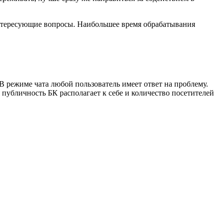
 интересующие вопросы. Наибольшее время обрабатывания
 режиме чата любой пользователь имеет ответ на проблему.
публичность БК располагает к себе и количество посетителей