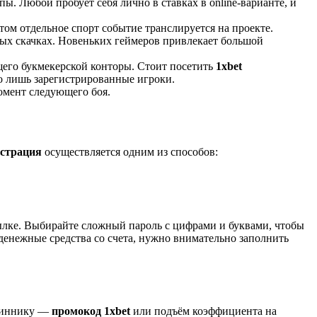
. Любой пробует себя лично в ставках в online-варианте, и
том отдельное спорт событие транслируется на проекте.
ых скачках. Новеньких геймеров привлекает большой
щего букмекерской конторы. Стоит посетить
1xbet
о лишь зарегистрированные игроки.
омент следующего боя.
истрация
осуществляется одним из способов:
сылке. Выбирайте сложный пароль с цифрами и буквами, чтобы
денежные средства со счета, нужно внимательно заполнить
ениннику —
промокод 1xbet
или подъём коэффициента на