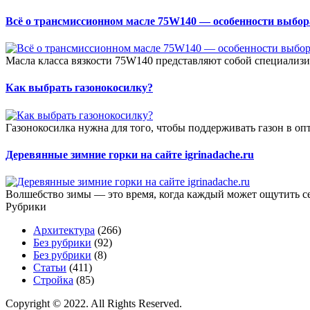
Всё о трансмиссионном масле 75W140 — особенности выбор
Масла класса вязкости 75W140 представляют собой специализ
Как выбрать газонокосилку?
Газонокосилка нужна для того, чтобы поддерживать газон в о
Деревянные зимние горки на сайте igrinadache.ru
Волшебство зимы — это время, когда каждый может ощутить се
Рубрики
Архитектура
(266)
Без рубрики
(92)
Без рубрики
(8)
Статьи
(411)
Стройка
(85)
Copyright © 2022. All Rights Reserved.