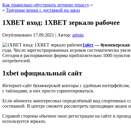
Как правильно обустроить летнюю терассу
»
«
Траурные венки с доставкой на заказ
1XBET вход: 1XBET зеркало рабочее
Опубликовано
17.09.2021
|
Автор:
admin
1хбет
— букмекерская 
года. Число зарегистрированных игроков систематически увел
Сегодня в распоряжении фирмы приблизительно 1000 пунктов п
потребителей.
1xbet официальный сайт
Интернет-сайт букмекерской конторы с удобным интерфейсом, к
с таблицами, в них просто сориентироваться.
Если абонента заинтересовал определённый вид спортивных сос
состязаний. В центре сможете рассмотреть проходящие акции и
Справой стороны обычное окно регистрации на сайте и прохода 
используется зеркало.