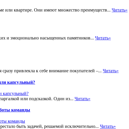
оме или квартире. Они имеют множество преимуществ...
Читать»
ких и эмоционально насыщенных памятников...
Читать»
 сразу привлекла к себе внимание покупателей –...
Читать»
или капсульный?
паргалкой или подсказкой. Один из...
Читать»
аботы команды
естало быть задачей, решаемой исключительно...
Читать»