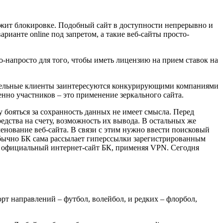
лежит блокировке. Подобный сайт в доступности непрерывно и
рианте online под запретом, а такие веб-сайты просто-
о-напросто для того, чтобы иметь лицензию на прием ставок на
Отдельные клиенты заинтересуются конкурирующими компаниями
енно участников – это применение зеркального сайта.
 бояться за сохранность данных не имеет смысла. Перед
едства на счету, возможность их вывода. В остальных же
енование веб-сайта. В связи с этим нужно ввести поисковый
Обычно БК сама рассылает гиперссылки зарегистрированным
ть официальный интернет-сайт БК, применяя VPN. Сегодня
рт направлений – футбол, волейбол, и редких – флорбол,