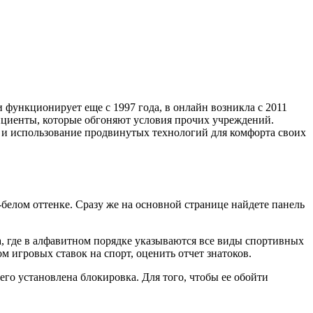
и функционирует еще с 1997 года, в онлайн возникла с 2011
ициенты, которые обгоняют условия прочих учреждений.
 и использование продвинутых технологий для комфорта своих
белом оттенке. Сразу же на основной странице найдете панель
а, где в алфавитном порядке указываются все виды спортивных
м игровых ставок на спорт, оценить отчет знатоков.
его установлена блокировка. Для того, чтобы ее обойти