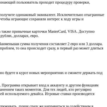
ачинающий пользователь проходит процедуру проверки,
а получите одинаковый эквивалент. Исключительно отыгранные
о, чтобы играющие сохраняли интерес к ходу игры и
а также привычные карточки MasterCard, VISA. Доступно
рублях, долларах, евро.
Наименьшая сумма получения составляет 2 евро или 3 доллара.
роблем, то она происходит сразу, в первый раз может длиться
но будете в курсе новых мероприятиях и сможете держать под
ы. Программа открывает вход к аккаунту и другим функциям
ранением таких моментов. Для тех людей, кто регулярно
лей используемого девайса. Игровые ставки производятся
переживать, лучше сразу же направиться за содействием в