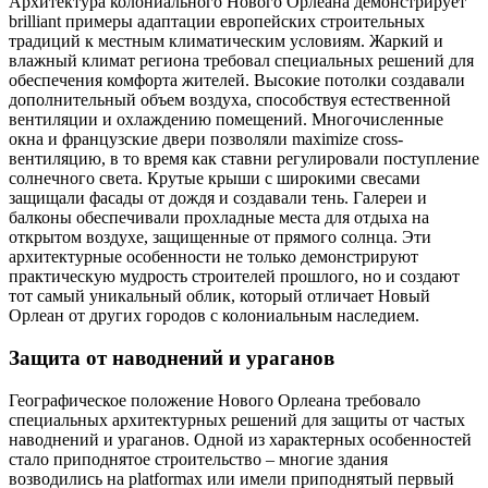
Архитектура колониального Нового Орлеана демонстрирует
brilliant примеры адаптации европейских строительных
традиций к местным климатическим условиям. Жаркий и
влажный климат региона требовал специальных решений для
обеспечения комфорта жителей. Высокие потолки создавали
дополнительный объем воздуха, способствуя естественной
вентиляции и охлаждению помещений. Многочисленные
окна и французские двери позволяли maximizе cross-
вентиляцию, в то время как ставни регулировали поступление
солнечного света. Крутые крыши с широкими свесами
защищали фасады от дождя и создавали тень. Галереи и
балконы обеспечивали прохладные места для отдыха на
открытом воздухе, защищенные от прямого солнца. Эти
архитектурные особенности не только демонстрируют
практическую мудрость строителей прошлого, но и создают
тот самый уникальный облик, который отличает Новый
Орлеан от других городов с колониальным наследием.
Защита от наводнений и ураганов
Географическое положение Нового Орлеана требовало
специальных архитектурных решений для защиты от частых
наводнений и ураганов. Одной из характерных особенностей
стало приподнятое строительство – многие здания
возводились на platformах или имели приподнятый первый