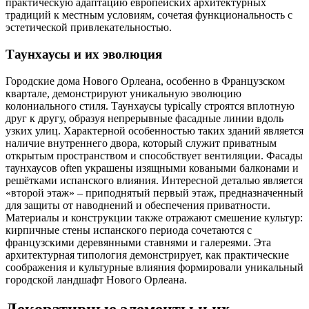
практическую адаптацию европейских архитектурных
традиций к местным условиям, сочетая функциональность с
эстетической привлекательностью.
Таунхаусы и их эволюция
Городские дома Нового Орлеана, особенно в Французском
квартале, демонстрируют уникальную эволюцию
колониального стиля. Таунхаусы typically строятся вплотную
друг к другу, образуя непрерывные фасадные линии вдоль
узких улиц. Характерной особенностью таких зданий является
наличие внутреннего двора, который служит приватным
открытым пространством и способствует вентиляции. Фасады
таунхаусов often украшены изящными коваными балконами и
решётками испанского влияния. Интересной деталью является
«второй этаж» – приподнятый первый этаж, предназначенный
для защиты от наводнений и обеспечения приватности.
Материалы и конструкции также отражают смешение культур:
кирпичные стены испанского периода сочетаются с
французскими деревянными ставнями и галереями. Эта
архитектурная типология демонстрирует, как практические
соображения и культурные влияния формировали уникальный
городской ландшафт Нового Орлеана.
Декоративные элементы и их