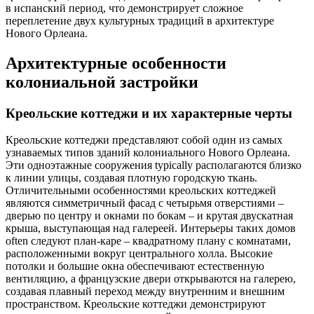
в испанский период, что демонстрирует сложное
переплетение двух культурных традиций в архитектуре
Нового Орлеана.
Архитектурные особенности
колониальной застройки
Креольские коттеджи и их характерные черты
Креольские коттеджи представляют собой один из самых
узнаваемых типов зданий колониального Нового Орлеана.
Эти одноэтажные сооружения typically располагаются близко
к линии улицы, создавая плотную городскую ткань.
Отличительными особенностями креольских коттеджей
являются симметричный фасад с четырьмя отверстиями –
дверью по центру и окнами по бокам – и крутая двускатная
крыша, выступающая над галереей. Интерьеры таких домов
often следуют план-каре – квадратному плану с комнатами,
расположенными вокруг центрального холла. Высокие
потолки и большие окна обеспечивают естественную
вентиляцию, а французские двери открываются на галерею,
создавая плавный переход между внутренним и внешним
пространством. Креольские коттеджи демонстрируют