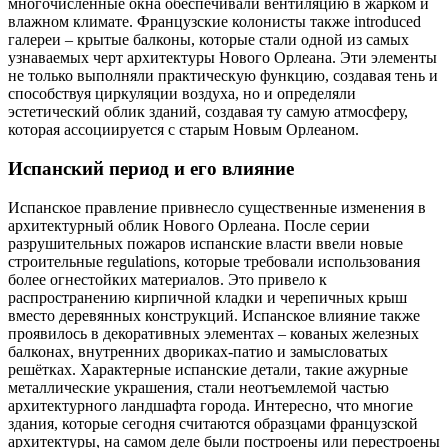
многочисленные окна обеспечивали вентиляцию в жарком и
влажном климате. Французские колонисты также introduced
галереи – крытые балконы, которые стали одной из самых
узнаваемых черт архитектуры Нового Орлеана. Эти элементы
не только выполняли практическую функцию, создавая тень и
способствуя циркуляции воздуха, но и определяли
эстетический облик зданий, создавая ту самую атмосферу,
которая ассоциируется с старым Новым Орлеаном.
Испанский период и его влияние
Испанское правление привнесло существенные изменения в
архитектурный облик Нового Орлеана. После серии
разрушительных пожаров испанские власти ввели новые
строительные regulations, которые требовали использования
более огнестойких материалов. Это привело к
распространению кирпичной кладки и черепичных крыш
вместо деревянных конструкций. Испанское влияние также
проявилось в декоративных элементах – кованых железных
балконах, внутренних двориках-патио и замысловатых
решётках. Характерные испанские детали, такие ажурные
металлические украшения, стали неотъемлемой частью
архитектурного ландшафта города. Интересно, что многие
здания, которые сегодня считаются образцами французской
архитектуры, на самом деле были построены или перестроены