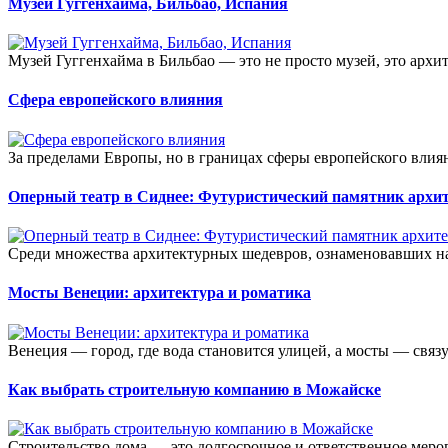
Музей Гуггенхайма, Бильбао, Испания
Музей Гуггенхайма в Бильбао — это не просто музей, это архи
Сфера европейского влияния
За пределами Европы, но в границах сферы европейского влиян
Оперный театр в Сиднее: Футуристический памятник архи
Среди множества архитектурных шедевров, ознаменовавших нас
Мосты Венеции: архитектура и роматика
Венеция — город, где вода становится улицей, а мосты — связ
Как выбрать строительную компанию в Можайске
Строительство дома — это долгосрочное и ответственное мероп