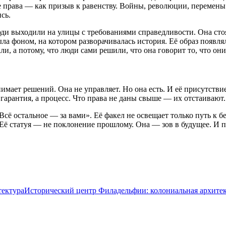
права — как призыв к равенству. Войны, революции, перемены —
сь.
 люди выходили на улицы с требованиями справедливости. Она сто
 фоном, на котором разворачивалась история. Её образ появлялс
и, а потому, что люди сами решили, что она говорит то, что они
инимает решений. Она не управляет. Но она есть. И её присутст
 гарантия, а процесс. Что права не даны свыше — их отстаивают.
. Всё остальное — за вами». Её факел не освещает только путь к
 Её статуя — не поклонение прошлому. Она — зов в будущее. И п
Исторический центр Филадельфии: колониальная архите