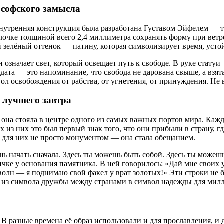
ософского замысла
 внутренняя конструкция была разработана Густавом Эйфелем — 
лочке толщиной всего 2,4 миллиметра сохранять форму при ветр
й зелёный оттенок — патину, которая символизирует время, усто
н означает свет, который освещает путь к свободе. В руке ст
дата — это напоминание, что свобода не дарована свыше, а взят
ол освобождения от рабства, от угнетения, от принуждения. Не в
ь лучшего завтра
, она стояла в центре одного из самых важных портов мира. К
х из них это был первый знак того, что они прибыли в страну, гд
а для них не просто монументом — она стала обещанием.
шь начать сначала. Здесь ты можешь быть собой. Здесь ты можеш
ке у основания памятника. В ней говорилось: «Дай мне своих у
волн — я поднимаю свой факел у врат золотых!» Эти строки не 
ё из символа дружбы между странами в символ надежды для мил
В разные времена её образ использовали и для прославления, и