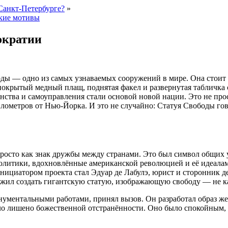
Санкт-Петербурге?
»
ские мотивы
ократии
ды — одно из самых узнаваемых сооружений в мире. Она стоит н
окрытый медный плащ, поднятая факел и развернутая табличка с
венства и самоуправления стали основой новой нации. Это не п
илометров от Нью-Йорка. И это не случайно: Статуя Свободы го
росто как знак дружбы между странами. Это был символ общих
олитики, вдохновлённые американской революцией и её идеалам
нициатором проекта стал Эдуар де Лабулэ, юрист и сторонник 
ложил создать гигантскую статую, изображающую свободу — не к
ументальными работами, принял вызов. Он разработал образ же
ло лишено божественной отстранённости. Оно было спокойным,