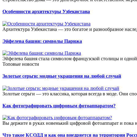
Особенности архитектуры Узбекистана
Архитектура Узбекистана — это богатое и разнообразное насле
Эйфелева башня: символы Парижа
Эйфелева башня стала символом французской столицы и одной 
Топовые новости
Золотые серьги: модные украшения на любой случай
Золотые серьги — это классика, которая всегда в моде. Они сп
Как фотографировать цифровым фотоаппаратом?
Вы держите в руках новенький цифровой фотоаппарат и пока не
Что такое КСОДД и как она внедряется на территории Росс