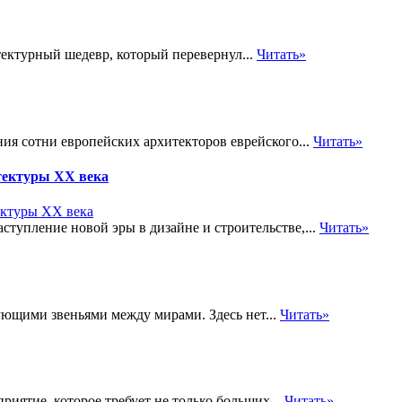
тектурный шедевр, который перевернул...
Читать»
ия сотни европейских архитекторов еврейского...
Читать»
тектуры XX века
тупление новой эры в дизайне и строительстве,...
Читать»
ующими звеньями между мирами. Здесь нет...
Читать»
риятие, которое требует не только больших...
Читать»