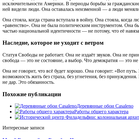
исключительности Америки. В периоды борьбы за гражданские 
ней видели люди. Она оставалась неизменной — а люди меняли
Она стояла, когда страна вступала в войну. Она стояла, когда
«равенство». Она не была политическим инструментом. Она была
частью национальной идентичности — не потому, что её навязал
Наследие, которое не уходит с ветром
Статуя Свободы не работает. Она не издаёт звуков. Она не пр
свобода — это не состояние, а выбор. Что демократия — это не
Она не говорит, что всё будет хорошо. Она говорит: «Вот путь
возможность жить без страха, без угнетения, без принуждения.
не дар. Это обязанность.
Похожие публикации
Деревянные обои Casaleno
Работы общего характера
Интересные записи