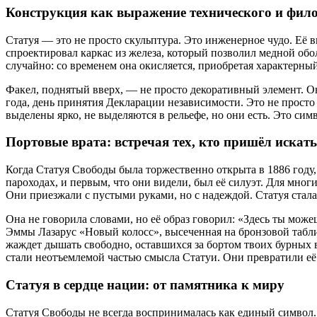
Конструкция как выражение технического и фил
Статуя — это не просто скульптура. Это инженерное чудо. Её
спроектировал каркас из железа, который позволил медной обо
случайно: со временем она окисляется, приобретая характерны
Факел, поднятый вверх, — не просто декоративный элемент. О
года, день принятия Декларации независимости. Это не просто 
выделены ярко, не выделяются в рельефе, но они есть. Это симв
Портовые врата: встречая тех, кто пришёл искат
Когда Статуя Свободы была торжественно открыта в 1886 году
пароходах, и первым, что они видели, был её силуэт. Для многи
Они приезжали с пустыми руками, но с надеждой. Статуя стал
Она не говорила словами, но её образ говорил: «Здесь ты може
Эммы Лазарус «Новый колосс», высеченная на бронзовой таблич
жаждет дышать свободно, оставшихся за бортом твоих бурных 
стали неотъемлемой частью смысла Статуи. Они превратили е
Статуя в сердце нации: от памятника к миру
Статуя Свободы не всегда воспринималась как единый символ. 