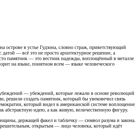
а острове в устье Гудзона, словно страж, приветствующий
 датой — всё это не просто архитектурное решение, а
росто памятник — это вестник надежды, воплощённый в металле
ворит на языке, понятном всем — языке человеческого
 убеждений — убеждений, которые лежали в основе революций
и, решили создать памятник, который бы увековечил связь
демократии, который видел в американской системе воплощение
ак абстрактную идею, а как живую, величественную фигуру.
нщины, держащей факел и табличку — символ разума и закона.
 решительным, открытым — лицо человека, который идёт