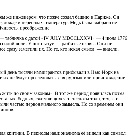
тем же инженером, что позже создал башню в Париже. Он
е, дожде и перепадах температур. Медь была выбрана не
йчивость, преображение.
атуи — табличка с датой «IV JULY MDCCLXXVI» — 4 июля 1776
а силой воли. У ног статуи — разбитые оковы. Они не
се сразу заметили их. Но те, кто искал смысл, — видели.
аждый день тысячи иммигрантов прибывали в Нью-Йорк на
е их не будут преследовать за веру, язык или происхождение.
ь жить по своим законам». В тот же период появилась поэма
сталых, бедных, сжимающихся от тесноты толп, тех, кто
были частью первоначального замысла. Но со временем они
лионов.
 для критики. В периоды национализма её видели как символ