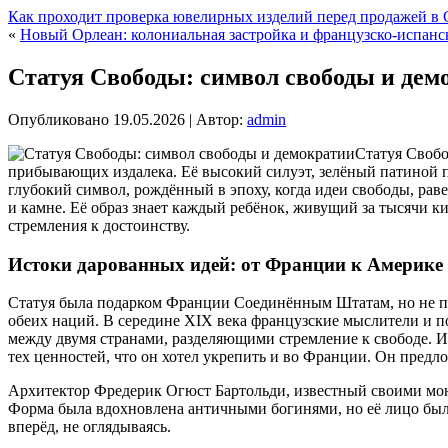
Как проходит проверка ювелирных изделий перед продажей в 
«
Новый Орлеан: колониальная застройка и французско-испан
Статуя Свободы: символ свободы и дем
Опубликовано
19.05.2026
|
Автор:
admin
Статуя Свобо
прибывающих издалека. Её высокий силуэт, зелёный патиной п
глубокий символ, рождённый в эпоху, когда идеи свободы, ра
и камне. Её образ знает каждый ребёнок, живущий за тысячи к
стремления к достоинству.
Истоки дарованных идей: от Франции к Америке
Статуя была подарком Франции Соединённым Штатам, но не п
обеих наций. В середине XIX века французские мыслители и п
между двумя странами, разделяющими стремление к свободе. И
тех ценностей, что он хотел укрепить и во Франции. Он пред
Архитектор Фредерик Огюст Бартольди, известный своими мон
Форма была вдохновлена античными богинями, но её лицо бы
вперёд, не оглядываясь.