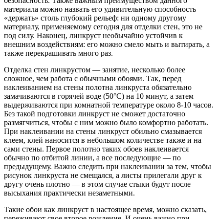
безопасность. Также важным преимуществом данного
материала можно назвать его удивительную способность
«держать» столь глубокий рельеф: ни одному другому
материалу, применяемому сегодня для отделки стен, это не
под силу. Наконец, линкруст необычайно устойчив к
внешним воздействиям: его можно смело мыть и вытирать, а
также перекрашивать много раз.
Отделка стен линкрустом — занятие, несколько более
сложное, чем работа с обычными обоями. Так, перед
наклеиванием на стены полотна линкруста обязательно
замачиваются в горячей воде (50°С) на 10 минут, а затем
выдерживаются при комнатной температуре около 8-10 часов.
Без такой подготовки линкруст не сможет достаточно
размягчиться, чтобы с ним можно было комфортно работать.
При наклеивании на стены линкруст обильно смазывается
клеем, клей наносится в небольшом количестве также и на
сами стены. Первое полотно таких обоев наклеивается
обычно по отбитой линии, а все последующие — по
предыдущему. Важно следить при наклеивании за тем, чтобы
рисунок линкруста не смещался, а листы прилегали друг к
другу очень плотно — в этом случае стыки будут после
высыхания практически незаметными.
Такие обои как линкруст в настоящее время, можно сказать,
переживают свое второе рождение. И очень важно при