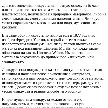
Для изготовления линкруста на плотную основу из бумаги
или ткани наносится тонким слоем покрытие: либо
пластмассовое, получаемое из природных материалов, либо из
смеси алкидных смол с разными наполнителями. Линкруст
может окрашиваться масляными или водоэмульсионными
красками.
Впервые обои линкруста появились еще в 1877 году, их
изобрел Фредерик Уолтон, который является также
изобретателем линолеума. Поначалу Уолтон выпускал свой
материал под названием Linoleum Muralis, но позже такие
обои стали называть Lincrusta-Walton. Ныне название
материала сократилось до привычного «линкруст» или
«линкруста».
Линкруст стал популярен в качестве доступного заменителя
лепнины и нашел широкое применение в интерьерах,
выполненных в викторианском стиле. Сегодня этот материал
используют также и при отделке стен в интерьерах других
стилей. Добиться разнообразия в отделке позволяют разные
узоры линкруста и разные способы его росписи.
К преимуществам линкруста можно отнести его
натуральность и, соответственно, экологическую