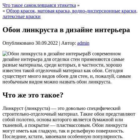
Что такое самоклеящаяся этикетка
»
«
Обзор красок, матовая краска, водно-дисперсионные краски,
латексные краски
Обои линкруста в дизайне интерьера
Опубликовано
30.09.2022
|
Автор:
admin
В современном
дизайне интерьера для отделки стен применяются самые
разные материалы, среди которых, в частности, хорошо
известен такой отделочный материал как обои. Сегодня
существует много видов обоев для стен, и, пожалуй, самым
необычным видом можно назвать обои линкруста.
Что же это такое?
Линкруст (линкруста) — это довольно специфический
строительно-отделочный материал. Такие обои представляют
собой полотно, основа которого является бумажной или
тканевой, а покрытие — пластмассовым. Обои линкруста
могут иметь как гладкую, так и рельефную поверхность.
Последние, кстати, завоевали особенную популярность.