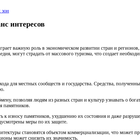
 зон
нс интересов
грает важную роль в экономическом развитии стран и регионов,
дия, могут страдать от массового туризма, что создает необход
хода для местных сообществ и государства. Средства, полученн
ю.
бмену, позволяя людям из разных стран и культур узнавать о бог
я памятников.
ь к износу памятников, ухудшению их состояния и даже разруш
едусмотрены меры по их защите.
хитектуры становятся объектом коммерциализации, что может при
ционы может снизить их значимость.