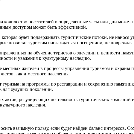
на количество посетителей в определенные часы или дни может 
енным доступом может быть эффективной.
, которая будет поддерживать туристические потоки, не нанося 
рые позволят туристам наслаждаться посещением, не повреждая 
аправленных на обучение туристов о значении и ценности памят
нности и уважения к культурному наследию.
е местных жителей в процессы управления туризмом и охраны п
ристов, так и местного населения.
от туризма на программы по реставрации и сохранению памятник
ь для будущих поколений.
ых актов, регулирующих деятельность туристических компаний 
культурного наследия.
сить взаимную пользу, если будет найден баланс интересов. Со
рудничество с местными сообществами и инвестиции в сохранен