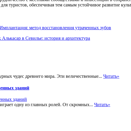
для туристов, обеспечивая тем самым устойчивое развитие куль
Имплантация: метод восстановления утраченных зубов
 Алькасар в Севилье: история и архитектура
ных чудес древнего мира. Эти величественные...
Читать»
менных зданий
играет одну из главных ролей. От скромных...
Читать»