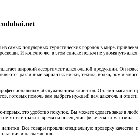
odubai.net
н из самых популярных туристических городов в мире, привлек
оскоши. И конечно же, в этом списке нельзя не упомянуть алк
редлагает широкий ассортимент алкогольной продукции. Он изв
ляются различные варианты: виски, текила, водка, ром и мног
 и профессиональным обслуживанием клиентов. Онлайн-магазин пр
тов, готовых помочь вам выбрать нужный вам алкоголь и ответи
Во-первых, это удобство покупок. Вы можете сделать заказ в люб
 и не хотите тратить время на посещение физического магазина.
ые напитки. Все товары прошли специальную проверку качества,
вольствия и наслаждения.