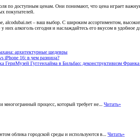
оголя по доступным ценам. Они понимают, что цена играет важну
ых покупателей.
е, alcodubai.net – ваш выбор. С широким ассортиментом, высок
 них алкоголь сегодня и наслаждайтесь его вкусом в удобное дл
ахана: архитектурные шедевры
vs iPhone 16: в чем разница?
Музей Гуггенхайма в Бильбао: деконструктивизм Франка
и многогранный процесс, который требует не...
Читать»
ом облика городской среды и используются в...
Читать»