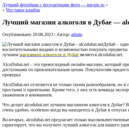
Лучший фотобанк с бесплатными фото — top-pic.ru
»
«
Что такое кэшбэк
Лучший магазин алкоголя в Дубае — alc
Опубликовано
29.08.2023
|
Автор:
admin
Дубай – оди
восхитительными видами и возможностью покупать предметы р
лучшим
магазином алкоголя в Дубае
является alcodubai.net.
AlcoDubai.net – это превосходный онлайн-магазин, который п
доступными по привлекательным ценам. Покупателям предостав
проверку.
AlcoDubai.net отличается не только своим разнообразием, но
простыми и приятными. Кроме того, у них есть команда экспер
уважением и вниманием.
Что делает alcodubai.net лучшим магазином алкоголя в Дубае? 
очень удобно, особенно когда вы находитесь в Дубае в отпуске
Во-вторых, alcodubai.net предлагает только высококачественн
гарантирует, что вы получите лучший алкоголь для вашего удо