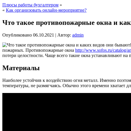
Плюсы работы бухгалтером
»
«
Как организовать онлайн-мероприятие?
Что такое противопожарные окна и ка
Опубликовано
06.10.2021
|
Автор:
admin
пожарных. Противопожарные окна
http://www.sofos.ru/catalog/ant
потери целостности. Чаще всего такие окна устанавливают на 
Материалы
Наиболее устойчив к воздействию огня металл. Именно поэто
температуры, не размягчаясь. Обычно этого времени хватает д