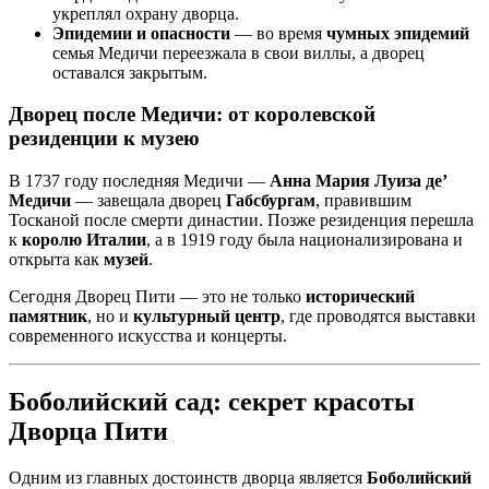
укреплял охрану дворца.
Эпидемии и опасности
— во время
чумных эпидемий
семья Медичи переезжала в свои виллы, а дворец
оставался закрытым.
Дворец после Медичи: от королевской
резиденции к музею
В 1737 году последняя Медичи —
Анна Мария Луиза де’
Медичи
— завещала дворец
Габсбургам
, правившим
Тосканой после смерти династии. Позже резиденция перешла
к
королю Италии
, а в 1919 году была национализирована и
открыта как
музей
.
Сегодня Дворец Пити — это не только
исторический
памятник
, но и
культурный центр
, где проводятся выставки
современного искусства и концерты.
Боболийский сад: секрет красоты
Дворца Пити
Одним из главных достоинств дворца является
Боболийский