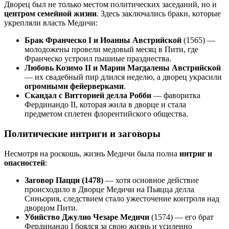
Дворец был не только местом политических заседаний, но и
центром семейной жизни
. Здесь заключались браки, которые
укрепляли власть Медичи:
Брак Франческо I и Иоанны Австрийской
(1565) —
молодожены провели медовый месяц в Пити, где
Франческо устроил пышные празднества.
Любовь Козимо II и Марии Магдалены Австрийской
— их свадебный пир длился неделю, а дворец украсили
огромными фейерверками
.
Скандал с Витторией делла Робби
— фаворитка
Фердинандо II, которая жила в дворце и стала
предметом сплетен флорентийского общества.
Политические интриги и заговоры
Несмотря на роскошь, жизнь Медичи была полна
интриг и
опасностей
:
Заговор Пацци (1478)
— хотя основное действие
происходило в Дворце Медичи на Пьяцца делла
Синьория, следствием стало ужесточение контроля над
дворцом Пити.
Убийство Джулио Чезаре Медичи
(1574) — его брат
Фердинандо I боялся за свою жизнь и усиленно