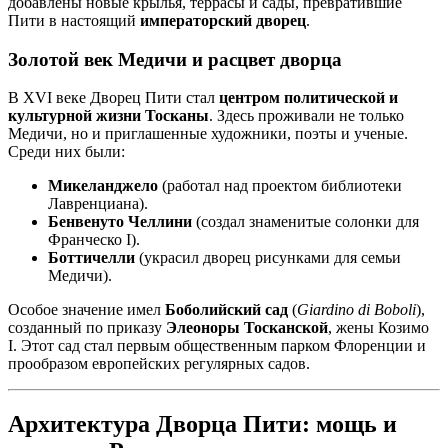
добавлены новые крылья, террасы и сады, превратившие
Пити в настоящий
императорский дворец
.
Золотой век Медичи и расцвет дворца
В XVI веке Дворец Пити стал
центром политической и
культурной жизни Тосканы
. Здесь проживали не только
Медичи, но и приглашенные художники, поэты и ученые.
Среди них были:
Микеланджело
(работал над проектом библиотеки
Лавренциана).
Бенвенуто Челлини
(создал знаменитые солонки для
Франческо I).
Боттичелли
(украсил дворец рисунками для семьи
Медичи).
Особое значение имел
Боболийский сад
(
Giardino di Boboli
),
созданный по приказу
Элеоноры Тосканской
, жены Козимо
I. Этот сад стал первым общественным парком Флоренции и
прообразом европейских регулярных садов.
Архитектура Дворца Пити: мощь и