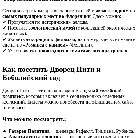
Сегодня сад открыт для всех посетителей и является
одним из
самых популярных мест во Флоренции
. Здесь можно:
✔ Прогуляться по историческим аллеям.
✔ Посетить
зоологический музей
(с коллекцией экзотических
животных).
✔ Увидеть
декорации к фильмам
, например, здесь снимались
сцены из
«Романса с камнем»
(Феллини).
✔ Участвовать в
новогодних и тематических праздниках
.
Как посетить Дворец Пити и
Боболийский сад
Дворец Пити — это не одно здание, а
целый музейный
комплекс
, который включает в себя несколько отдельных
коллекций. Билеты можно приобрести на официальном сайте
или в кассе.
Что можно посмотреть:
🔹
Галерея Палатина
—шедевры Рафаэля, Тициана, Рубенса.
🔹
Апартаменты герцогов
— роскошные интерьеры эпохи