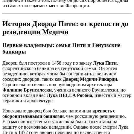
Медичи, а также о том, почему он до сих пор остается одним
из самых посещаемых мест во Флоренции.
История Дворца Пити: от крепости до
резиденции Медичи
Первые владельцы: семья Пити и Генуэзские
банкиры
Дворец был построен в 1458 году по заказу
Лука Пити
,
флорентийского банкира из генуэзской семьи. Он хотел
резиденцию, которая могла бы соперничать с величием
соседних дворцов, таких как
Дворец Медичи-Рикарди
.
Строительство велось под руководством архитектора
Филиппо Брунеллески
, ученика великого Брунеллески, но
основной вклад внес
Лука DELLA Роббиа
, известный мастер
керамики и архитектуры.
Изначально дворец был больше напоминал
крепость с
оборонительными башнями
, чем роскошную резиденцию.
Его массивные стены и узкие окна были рассчитаны на
защиту от возможных нападений. Однако после смерти Лука
Пити в 1472 году дворец перешел по наследству его