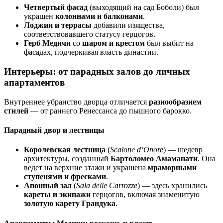
Четвертый фасад
(выходящий на сад Боболи) был
украшен
колоннами и балконами
.
Лоджии и террасы
добавили изящества,
соответствовавшего статусу герцогов.
Герб Медичи
со
шаром и крестом
был выбит на
фасадах, подчеркивая власть династии.
Интерьеры: от парадных залов до личных
апартаментов
Внутреннее убранство дворца отличается
разнообразием
стилей
— от раннего Ренессанса до пышного барокко.
Парадный двор и лестницы
Королевская лестница
(
Scalone d’Onore
) — шедевр
архитектуры, созданный
Бартоломео Амаманати
. Она
ведет на верхние этажи и украшена
мраморными
ступенями и фресками
.
Апонный зал
(
Sala delle Carrozze
) — здесь хранились
кареты и экипажи
герцогов, включая знаменитую
золотую карету Грандука
.