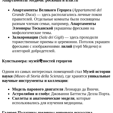
Апартаменты Медичи: роскошь и власть
Апартаменты Великого Герцога
(
Appartamenti del
Grande Duca
) — здесь располагались личные покои
правителей. Отдельные комнаты были посвящены
разным членам семьи, например,
Апартаменты
Элеоноры Тосканской
украшены фресками на
мифологические темы.
Залкоронации
(
Sala dei Gigli
) — здесь проходили
торжественные приемы и церемонии. Потолок украшен
фресками с изображениями
лилий
(герб Медичи) и
аллегорий добродетелей.
Кунсткамера: музей奇ностей герцогов
Одним из самых интересных помещений стал
Музей истории
науки
(
Museo di Storia della Scienza
), где хранятся
уникальные
научные инструменты и коллекции
:
Модель парового двигателя
Леонардо да Винчи.
Астролябия и глобус
Джованни Баттисты Делла Порта.
Скелеты и анатомические модели
, которые
использовались для изучения медицины.
Галерея Палатина: шедевры мирового искусства