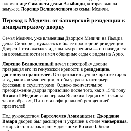
племяннице
Симонета дельи Альбицци
, которая вышла
замуж за
Лоренцо Великолепного
из семьи Медичи.
Переход к Медичи: от банкирской резиденции к
императорскому дворцу
Семья Медичи, уже владевшая Дворцом Медичи на Пьяцца
делла Синьория, нуждалась в более просторной резиденции.
Дворец Пити оказался идеальным решением — он находился
на возвышенности и имел обширные сады с видом на Арно.
Лоренцо Великолепный
начал перестройку дворца,
превращая его из генуэзской крепости в
резиденцию,
достойную правителей
. Он пригласил лучших архитекторов
и художников Флоренции, чтобы украсить интерьеры
фресками и скульптурами. Однако окончательное
преображение дворца произошло после того, как в 1540 году
Козимо I Медичи
стал первым Великим Герцогом Тосканы —
таким образом, Пити стал официальной резиденцией
правителей.
Под руководством
Бартоломео Амаманати
и
Джорджио
Вазари
дворец был расширен и украшен в стиле
маньеризма
,
который стал характерным для эпохи Козимо I. Были