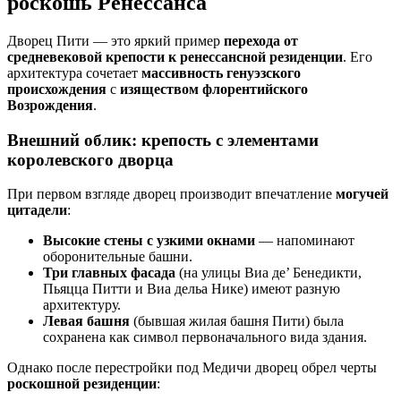
роскошь Ренессанса
Дворец Пити — это яркий пример
перехода от
средневековой крепости к ренессансной резиденции
. Его
архитектура сочетает
массивность генуэзского
происхождения
с
изяществом флорентийского
Возрождения
.
Внешний облик: крепость с элементами
королевского дворца
При первом взгляде дворец производит впечатление
могучей
цитадели
:
Высокие стены с узкими окнами
— напоминают
оборонительные башни.
Три главных фасада
(на улицы Виа де’ Бенедикти,
Пьяцца Питти и Виа дельа Нике) имеют разную
архитектуру.
Левая башня
(бывшая жилая башня Пити) была
сохранена как символ первоначального вида здания.
Однако после перестройки под Медичи дворец обрел черты
роскошной резиденции
: