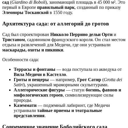
сад
(
Giardino di Boboli
), занимающий площадь в 45 000 м². Это
первый в Европе
правильный парк
, созданный по приказу
Элеоноры Тосканской
в 1550 году.
Архитектура сада: от аллегорий до гротов
Сад был спроектирован
Никколо Перрино дельи Орти
и
Тристаном
, садовником французского короля. Он стал местом
отдыха и развлечений для Медичи, где они устраивали
маскарады, охоты и пикники
.
Особенности сада:
Террасы и фонтаны
— вода поступала из акведука от
Вила Медичи в Кастелло
.
Гроты и пещеры
— например,
Грот Сатир
(
Grotta dei
Satiri
), украшенный мраморными скульптурами.
Аллегорические фигуры
— статуи
богинь, фавнов и
мифологических героев
, символизирующие силы
природы.
Каземмати
— подземный лабиринт, где Медичи
устраивали
тайные приемы и театральные
представления
.
Современное значение Боболийского сада