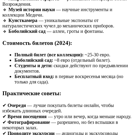
Возрождения.
🔹
Музей истории науки
— научные инструменты и
коллекции Медичи.
🔹
Кунсткамера
— уникальные экспонаты от
натуралистических чучел до механических приборов.
🔹
Боболийский сад
— аллеи, гроты и фонтаны.
Стоимость билетов (2024):
Полный билет (все коллекции):
~25-30 евро.
Боболийский сад:
~8 евро (отдельный билет).
Студенты и дети:
скидки действуют по предъявлении
документов.
Бесплатный вход:
в первые воскресенья месяца (но
только для сада).
Практические советы:
✔
Очереди
— лучше покупать билеты онлайн, чтобы
избежать длинных очередей.
✔
Время посещения
— утро или вечер, когда меньше народу.
✔
Фотографирование
— разрешено, но без вспышки в
некоторых залах.
✔
Проводите экскурсии
— аудиогиды и экскурсоводы