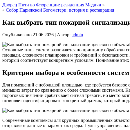
Дворец Пити во Флоренции: резиденция Медичи
»
«
Собор Парижской Богоматери: история и реставрация
Как выбрать тип пожарной сигнализаци
Опубликовано
21.06.2026
|
Автор:
admin
Основные типы систем различаются по принципу обработки сиг
площади, сложности планировки и требований к безопасности
который соответствует конкретным условиям. Понимание этих 
Критерии выбора и особенности систем
Для помещений с небольшой площадью, где требуется базовое о
меньших затрат по сравнению с более сложными системами. К
пороговых значений срабатывает сигнал тревоги, но место во
позволяет идентифицировать конкретный датчик, который подал
Современные комплексы для крупных промышленных объектов ч
отправляют данные о параметрах среды. Пульт управления анал