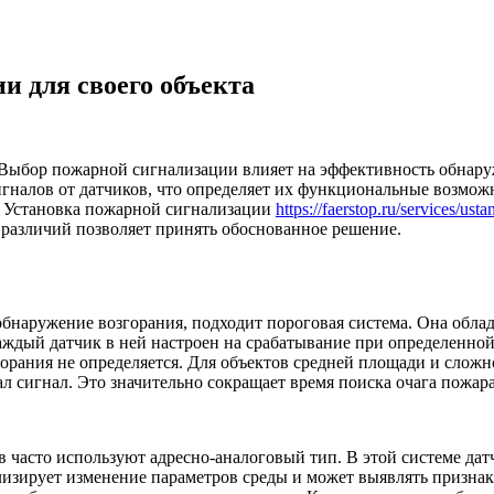
и для своего объекта
Выбор пожарной сигнализации влияет на эффективность обнаруж
налов от датчиков, что определяет их функциональные возможн
. Установка пожарной сигнализации
https://faerstop.ru/services/us
различий позволяет принять обоснованное решение.
бнаружение возгорания, подходит пороговая система. Она облад
аждый датчик в ней настроен на срабатывание при определенно
згорания не определяется. Для объектов средней площади и сло
 сигнал. Это значительно сокращает время поиска очага пожара
асто используют адресно-аналоговый тип. В этой системе датч
изирует изменение параметров среды и может выявлять признаки