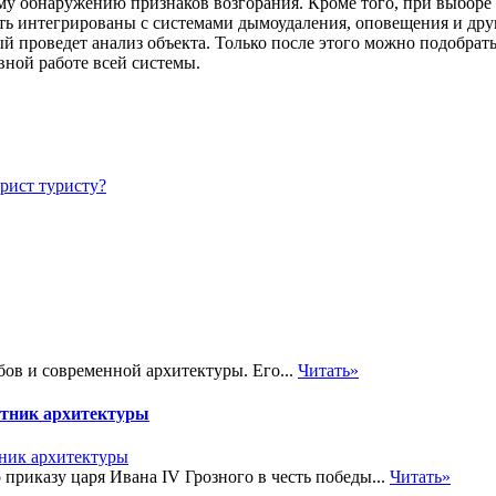
ему обнаружению признаков возгорания. Кроме того, при выбор
ть интегрированы с системами дымоудаления, оповещения и др
ый проведет анализ объекта. Только после этого можно подобр
вной работе всей системы.
рист туристу?
бов и современной архитектуры. Его...
Читать»
ятник архитектуры
приказу царя Ивана IV Грозного в честь победы...
Читать»