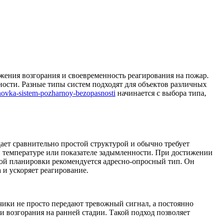
ения возгорания и своевременность реагирования на пожар.
ости. Разные типы систем подходят для объектов различных
tanovka-sistem-pozharnoy-bezopasnosti
начинается с выбора типа,
ает сравнительно простой структурой и обычно требует
й температуре или показателе задымленности. При достижении
жной планировки рекомендуется адресно-опросный тип. Он
 и ускоряет реагирование.
ики не просто передают тревожный сигнал, а постоянно
 возгорания на ранней стадии. Такой подход позволяет