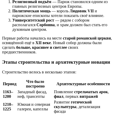
Религиозный подъём
— Париж становился одним из
главных религиозных центров Европы.
Политическая мощь
— король
Людовик VII
и
парижские епископы хотели показать своё влияние.
Университетский рост
— рядом с собором
располагался
Сорбонна
, и храм должен был стать его
духовным центром.
Первые работы начались на месте
старой романской церкви
,
освящённой ещё в
XII веке
. Новый собор должны были
сделать
больше, красивее и светлее
своих
предшественников.
Этапы строительства и архитектурные новации
Строительство велось в несколько этапов:
Что было
Период
Архитектурные особенности
построено
1163–
Западный фасад,
Появление
стрельчатых арок
,
1200
неф, трансепты
фиал
, первых
витражей
Развитие
готической
1210–
Южная и северная
скульптуры
, детализация
1225
галереи, капеллы
фасада