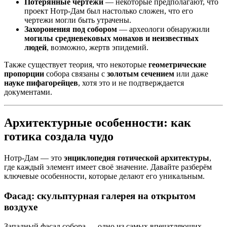
Потерянные чертежи
— некоторые предполагают, что
проект Нотр-Дам был настолько сложен, что его
чертежи могли быть утрачены.
Захоронения под собором
— археологи обнаружили
могилы средневековых монахов и неизвестных
людей
, возможно, жертв эпидемий.
Также существует теория, что некоторые
геометрические
пропорции
собора связаны с
золотым сечением
или даже
науке пифагорейцев
, хотя это и не подтверждается
документами.
Архитектурные особенности: как
готика создала чудо
Нотр-Дам — это
энциклопедия готической архитектуры
,
где каждый элемент имеет своё значение. Давайте разберём
ключевые особенности, которые делают его уникальным.
Фасад: скульптурная галерея на открытом
воздухе
Западный фасад собора — одно из самых впечатляющих