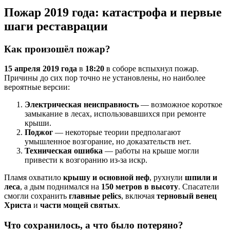
Пожар 2019 года: катастрофа и первые
шаги реставрации
Как произошёл пожар?
15 апреля 2019 года
в
18:20
в соборе вспыхнул пожар.
Причины до сих пор точно не установлены, но наиболее
вероятные версии:
Электрическая неисправность
— возможное короткое
замыкание в лесах, использовавшихся при ремонте
крыши.
Поджог
— некоторые теории предполагают
умышленное возгорание, но доказательств нет.
Техническая ошибка
— работы на крыше могли
привести к возгоранию из-за искр.
Пламя охватило
крышу и основной неф
, рухнули
шпили и
леса
, а дым поднимался на
150 метров в высоту
. Спасатели
смогли сохранить
главные реlics
, включая
терновый венец
Христа
и
части мощей святых
.
Что сохранилось, а что было потеряно?