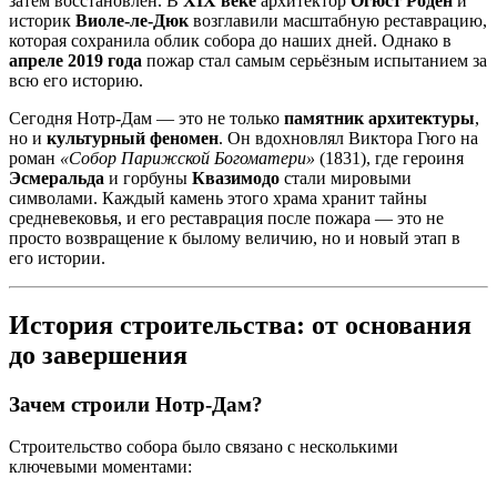
затем восстановлен. В
XIX веке
архитектор
Огюст Роден
и
историк
Виоле-ле-Дюк
возглавили масштабную реставрацию,
которая сохранила облик собора до наших дней. Однако в
апреле 2019 года
пожар стал самым серьёзным испытанием за
всю его историю.
Сегодня Нотр-Дам — это не только
памятник архитектуры
,
но и
культурный феномен
. Он вдохновлял Виктора Гюго на
роман
«Собор Парижской Богоматери»
(1831), где героиня
Эсмеральда
и горбуны
Квазимодо
стали мировыми
символами. Каждый камень этого храма хранит тайны
средневековья, и его реставрация после пожара — это не
просто возвращение к былому величию, но и новый этап в
его истории.
История строительства: от основания
до завершения
Зачем строили Нотр-Дам?
Строительство собора было связано с несколькими
ключевыми моментами: