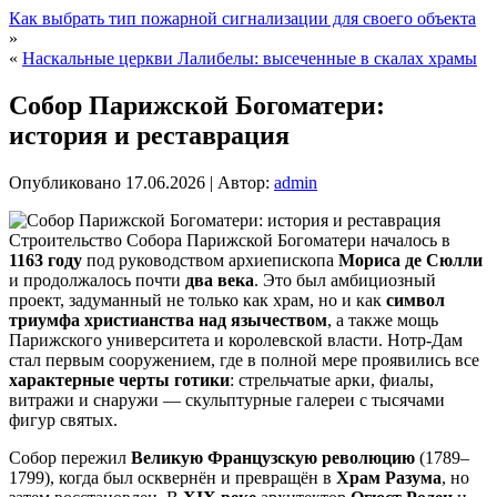
Как выбрать тип пожарной сигнализации для своего объекта
»
«
Наскальные церкви Лалибелы: высеченные в скалах храмы
Собор Парижской Богоматери:
история и реставрация
Опубликовано
17.06.2026
|
Автор:
admin
Строительство Собора Парижской Богоматери началось в
1163 году
под руководством архиепископа
Мориса де Сюлли
и продолжалось почти
два века
. Это был амбициозный
проект, задуманный не только как храм, но и как
символ
триумфа христианства над язычеством
, а также мощь
Парижского университета и королевской власти. Нотр-Дам
стал первым сооружением, где в полной мере проявились все
характерные черты готики
: стрельчатые арки, фиалы,
витражи и снаружи — скульптурные галереи с тысячами
фигур святых.
Собор пережил
Великую Французскую революцию
(1789–
1799), когда был осквернён и превращён в
Храм Разума
, но