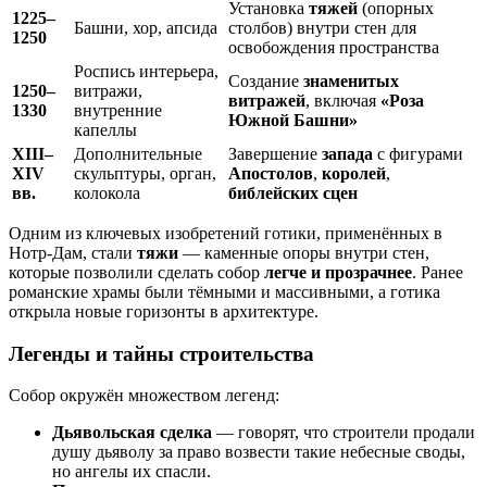
Установка
тяжей
(опорных
1225–
Башни, хор, апсида
столбов) внутри стен для
1250
освобождения пространства
Роспись интерьера,
Создание
знаменитых
1250–
витражи,
витражей
, включая
«Роза
1330
внутренние
Южной Башни»
капеллы
XIII–
Дополнительные
Завершение
запада
с фигурами
XIV
скульптуры, орган,
Апостолов
,
королей
,
вв.
колокола
библейских сцен
Одним из ключевых изобретений готики, применённых в
Нотр-Дам, стали
тяжи
— каменные опоры внутри стен,
которые позволили сделать собор
легче и прозрачнее
. Ранее
романские храмы были тёмными и массивными, а готика
открыла новые горизонты в архитектуре.
Легенды и тайны строительства
Собор окружён множеством легенд:
Дьявольская сделка
— говорят, что строители продали
душу дьяволу за право возвести такие небесные своды,
но ангелы их спасли.