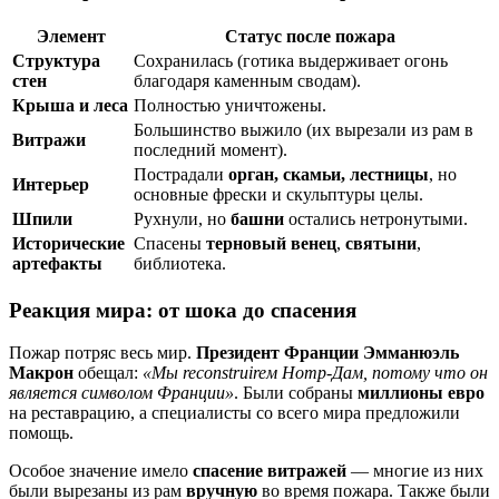
Элемент
Статус после пожара
Структура
Сохранилась (готика выдерживает огонь
стен
благодаря каменным сводам).
Крыша и леса
Полностью уничтожены.
Большинство выжило (их вырезали из рам в
Витражи
последний момент).
Пострадали
орган, скамьи, лестницы
, но
Интерьер
основные фрески и скульптуры целы.
Шпили
Рухнули, но
башни
остались нетронутыми.
Исторические
Спасены
терновый венец
,
святыни
,
артефакты
библиотека.
Реакция мира: от шока до спасения
Пожар потряс весь мир.
Президент Франции Эмманюэль
Макрон
обещал:
«Мы reconstruireм Нотр-Дам, потому что он
является символом Франции»
. Были собраны
миллионы евро
на реставрацию, а специалисты со всего мира предложили
помощь.
Особое значение имело
спасение витражей
— многие из них
были вырезаны из рам
вручную
во время пожара. Также были