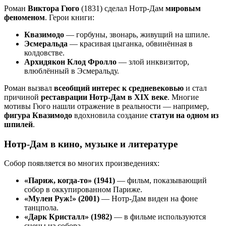
Роман
Виктора Гюго
(1831) сделал Нотр-Дам
мировым
феноменом
. Герои книги:
Квазимодо
— горбуны, звонарь, живущий на шпиле.
Эсмеральда
— красивая цыганка, обвинённая в
колдовстве.
Архидякон Клод Фролло
— злой инквизитор,
влюблённый в Эсмеральду.
Роман вызвал
всеобщий интерес к средневековью
и стал
причиной
реставрации Нотр-Дам в XIX веке
. Многие
мотивы Гюго нашли отражение в реальности — например,
фигура Квазимодо
вдохновила создание
статуи на одном из
шпилей
.
Нотр-Дам в кино, музыке и литературе
Собор появляется во многих произведениях:
«Париж, когда-то» (1941)
— фильм, показывающий
собор в оккупированном Париже.
«Мулен Руж!» (2001)
— Нотр-Дам виден на фоне
танцпола.
«Дарк Кристалл» (1982)
— в фильме используются
сцены из собора.