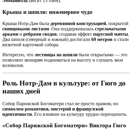
Эмманюэль
(весит 13 тонн).
Крыша и шпили: инженерное чудо
Крыша Нотр-Дам была
деревянной конструкцией
, покрытой
свинцовыми листами
. Она поддерживалась
стрельчатыми
арками
и
ребрами сводов
, создавая эффект
парусной мачты
.
Два шпиля (северный и южный) достигали
69 метров
и стали
визитной карточкой собора.
Интересно, что
лестницы на шпили
были открытыми — это
позволяло звонарям подниматься на высоту и слушать звон
колоколов.
Роль Нотр-Дам в культуре: от Гюго до
наших дней
Собор Парижской Богоматери стал не просто храмом, но
символом романтики, мистерий и французской
идентичности
. Его влияние на культуру трудно переоценить.
«Собор Парижской Богоматери» Виктора Гюго