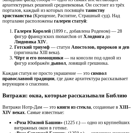
архитектурных решений средневековья. Он состоит из трёх
порталов, каждый из которых посвящён
таинству
христианства
(Крещение, Распятие, Страшный суд). Над
порталами расположены
галереи статуй
:
Галерея Королей
(1899 г., добавлена Роденом) — 28
фигур французских monarchов от
Хлодвига
до
Людовика XIV
.
Готский триумф
— статуи
Апостолов, пророков и дев
(оригиналы XIII века).
Чёрт и его помощники
— на консоли под одной из
фигур изображён
дьявол
, ловящий грешника.
Каждая статуя не просто украшение — это
символ
православной традиции
, где даже архитектура рассказывает
верующим о спасении.
Витражи: окна, которые рассказывали Библию
Витражи Нотр-Дам — это
книги из стекла
, созданные в
XIII–
XIV веках
. Самые известные:
«Роза Южной Башни»
(1225 г.) — одно из крупнейших
витражных окон в готике.