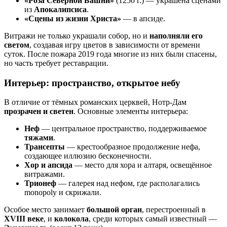
«Роза Северной Башни»
(1250 г.) — украшена сценами
из
Апокалипсиса
.
«Сцены из жизни Христа»
— в апсиде.
Витражи не только украшали собор, но и
наполняли его
светом
, создавая игру цветов в зависимости от времени
суток. После пожара 2019 года многие из них были спасены,
но часть требует реставрации.
Интерьер: пространство, открытое небу
В отличие от тёмных романских церквей, Нотр-Дам
прозрачен и светен
. Основные элементы интерьера:
Неф
— центральное пространство, поддерживаемое
тяжами
.
Трансепты
— крестообразное продолжение нефа,
создающее иллюзию бесконечности.
Хор и апсида
— место для хора и алтаря, освещённое
витражами.
Трионеф
— галерея над нефом, где располагались
monopoly и скрижали.
Особое место занимает
большой орган
, перестроенный в
XVIII веке
, и
колокола
, среди которых самый известный —