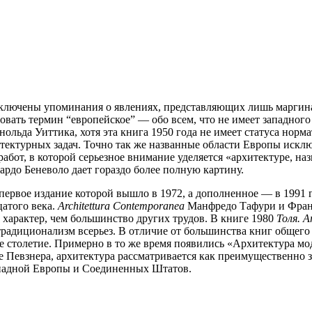
ключены упоминания о явлениях, представляющих лишь маргина
овать термин “европейское” — обо всем, что не имеет западного
льда Уиттика, хотя эта книга 1950 года не имеет статуса норма
итектурных задач. Точно так же названные области Европы искл
 работ, в которой серьезное внимание уделяется «архитектуре, 
рдо Беневоло дает гораздо более полную картину.
, первое издание которой вышло в 1972, а дополненное — в 199
цатого века.
Architettura
Contemporanea
Манфредо Тафури и Франче
й характер, чем большинство других трудов. В книге 1980
Толя.
Ar
радиционализм всерьез. В отличие от большинства книг общего 
е столетие. Примерно в то же время появились «Архитектура м
иге Певзнера, архитектура рассматривается как преимущественн
Западной Европы и Соединенных Штатов.