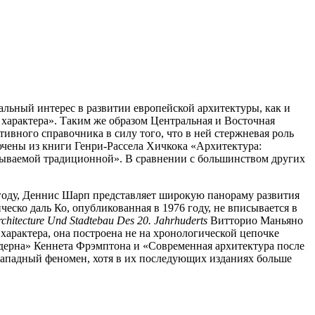
льный интерес в развитии европейской архитектуры, как и
 характера». Таким же образом Центральная и Восточная
тивного справочника в силу того, что в ней стержневая роль
ючены из книги Генри-Рассела Хичкока «Архитектура:
называемой традиционной». В сравнении с большинством других
1 году, Деннис Шарп представляет широкую панораму развития
ско даль Ко, опубликованная в 1976 году, не вписывается в
chitecture
Und
Stadtebau
Des
20.
Jahrhuderts
Витторио Маньяно
характера, она построена не на хронологической цепочке
одерна» Кеннета Фрэмптона и «Современная архитектура после
о западный феномен, хотя в их последующих изданиях больше