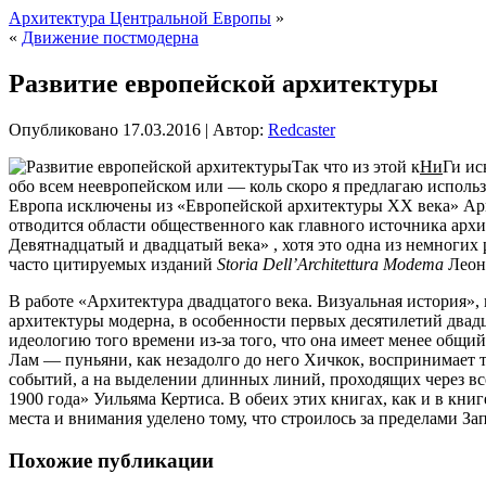
Архитектура Центральной Европы
»
«
Движение постмодерна
Развитие европейской архитектуры
Опубликовано
17.03.2016
|
Автор:
Redcaster
Так что из этой к
Ни
Ги ис
обо всем неевропейском или — коль скоро я предлагаю использ
Европа исключены из «Европейской
архитектуры XX века» Арно
отводится области общественного как главного источника арх
Девятнадцатый и двадцатый века» , хотя это одна из немногих
часто цитируемых изданий
Storia
Dell
’
Architettura
Modema
Леона
В работе «Архитектура двадцатого века. Визуальная история»
архитектуры модерна, в особенности первых десятилетий двад
идеологию того времени из-за того, что она имеет менее общи
Лам — пуньяни, как незадолго до него Хичкок, воспринимает т
событий, а на выделении длинных линий, проходящих через вс
1900 года» Уильяма Кертиса. В обеих этих книгах, как и в кн
места и внимания уделено тому, что строилось за пределами 
Похожие публикации