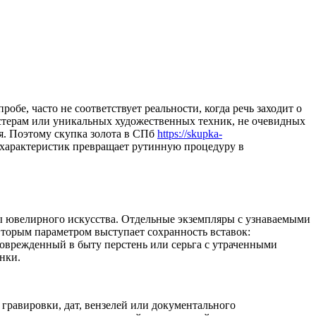
бе, часто не соответствует реальности, когда речь заходит о
стерам или уникальных художественных техник, не очевидных
я.
Поэтому скупка золота в СПб
https://skupka-
 характеристик превращает рутинную процедуру в
ы ювелирного искусства. Отдельные экземпляры с узнаваемыми
орым параметром выступает сохранность вставок:
оврежденный в быту перстень или серьга с утраченными
нки.
гравировки, дат, вензелей или документального