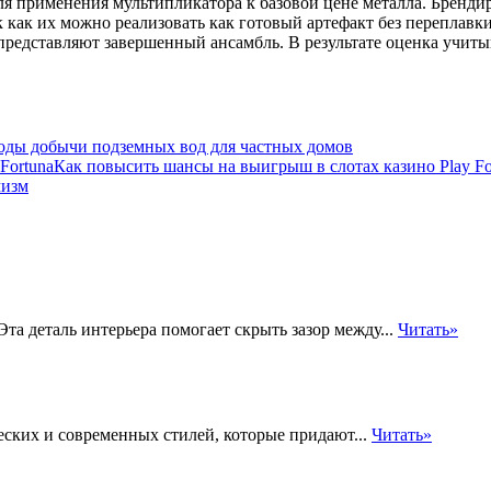
я применения мультипликатора к базовой цене металла. Бренди
 как их можно реализовать как готовый артефакт без переплавк
представляют завершенный ансамбль. В результате оценка учиты
оды добычи подземных вод для частных домов
Как повысить шансы на выигрыш в слотах казино Play Fo
мизм
а деталь интерьера помогает скрыть зазор между...
Читать»
ских и современных стилей, которые придают...
Читать»