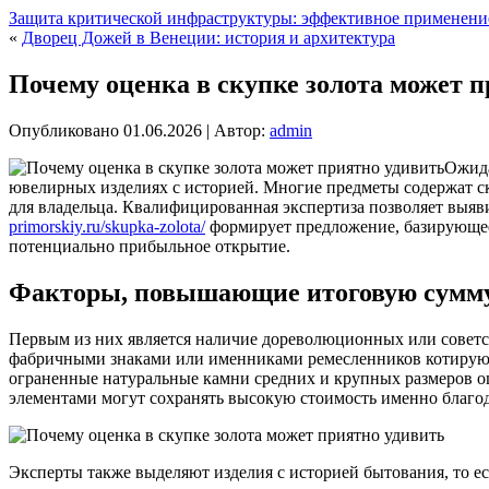
Защита критической инфраструктуры: эффективное применени
«
Дворец Дожей в Венеции: история и архитектура
Почему оценка в скупке золота может 
Опубликовано
01.06.2026
|
Автор:
admin
Ожида
ювелирных изделиях с историей. Многие предметы содержат с
для владельца. Квалифицированная экспертиза позволяет выяв
primorskiy.ru/skupka-zolota/
формирует предложение, базирующеес
потенциально прибыльное открытие.
Факторы, повышающие итоговую сумму
Первым из них является наличие дореволюционных или советс
фабричными знаками или именниками ремесленников котируют
ограненные натуральные камни средних и крупных размеров оц
элементами могут сохранять высокую стоимость именно благод
Эксперты также выделяют изделия с историей бытования, то е