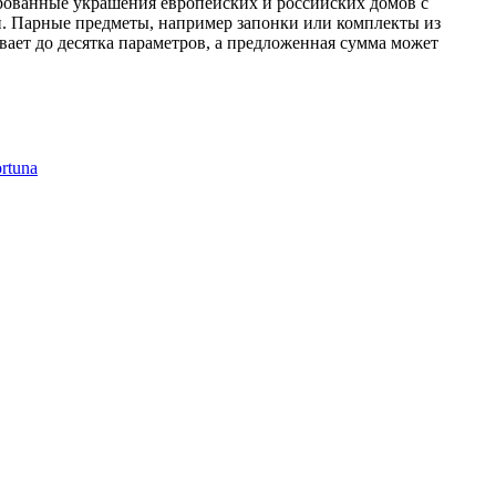
рованные украшения европейских и российских домов с
и. Парные предметы, например запонки или комплекты из
вает до десятка параметров, а предложенная сумма может
rtuna