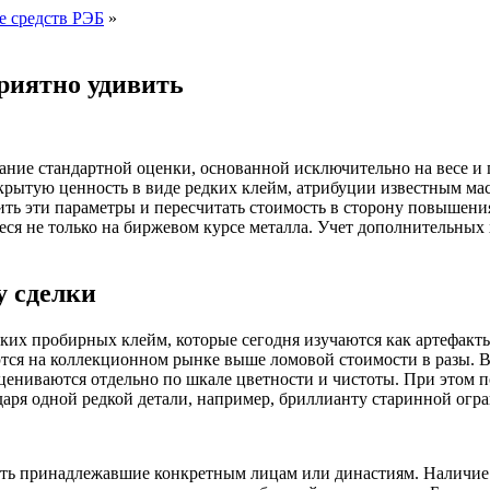
е средств РЭБ
»
приятно удивить
ние стандартной оценки, основанной исключительно на весе и про
крытую ценность в виде редких клейм, атрибуции известным ма
ить эти параметры и пересчитать стоимость в сторону повышени
я не только на биржевом курсе металла. Учет дополнительных
 сделки
ких пробирных клейм, которые сегодня изучаются как артефакт
ся на коллекционном рынке выше ломовой стоимости в разы. Вт
ениваются отдельно по шкале цветности и чистоты. При этом п
аря одной редкой детали, например, бриллианту старинной огра
сть принадлежавшие конкретным лицам или династиям. Наличие 