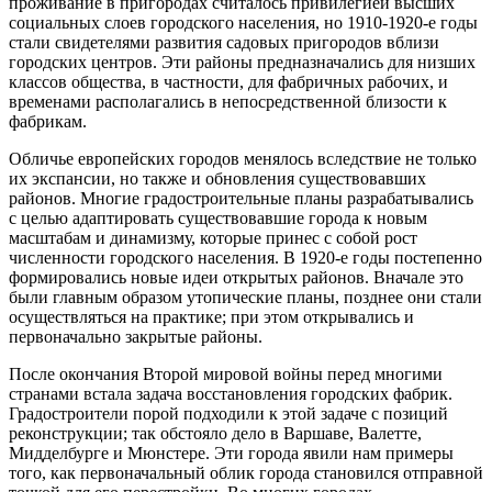
проживание в пригородах считалось привилегией высших
социальных слоев городского населения, но 1910-1920-е годы
стали свидетелями развития садовых пригородов вблизи
городских центров. Эти районы предназначались для низших
классов общества, в частности, для фабричных рабочих, и
временами располагались в непосредственной близости к
фабрикам.
Обличье европейских городов менялось вследствие не только
их экспансии, но также и обновления существовавших
районов. Многие градостроительные планы разрабатывались
с целью адаптировать существовавшие города к новым
масштабам и динамизму, которые принес с собой рост
численности городского населения. В 1920-е годы постепенно
формировались новые идеи открытых районов. Вначале это
были главным образом утопические планы, позднее они стали
осуществляться на практике; при этом открывались и
первоначально закрытые районы.
После окончания Второй мировой войны перед многими
странами встала задача восстановления городских фабрик.
Градостроители порой подходили к этой задаче с позиций
реконструкции; так обстояло дело в Варшаве, Валетте,
Мидделбурге и Мюнстере. Эти города явили нам примеры
того, как первоначальный облик города становился отправной