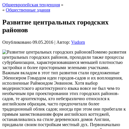
Общеевропейская тенденция
»
«
Общественные здания
Развитие центральных городских
районов
Опубликовано
09.05.2016
|
Автор:
Vudorn
Помимо развития
центральных городских районов, проходили также процессы
субурбанизации, характеризовавшиеся меньшей плотностью
застройки и более просторными зелеными участками.
Важным вкладом в этот тип развития стали предложенные
Эбенизером Говардом идеи городов-садов и их воплощения,
исполненные Раймондом
Энвином. Хотя выбор
модернистского архитектурного языка вовсе не был чем-то
необычным при проектировании этих городских районов-
садов, те архитекторы, кто небезразлично относился к
английским образцам, часто предпочитали более
традиционный облик садов; иногда при этом они прибегали к
прямым заимствованиям форм английских коттеджей,
останавливались на стиле деревенских домов Англии,
придавали своим постройкам местный дух. Первоначально