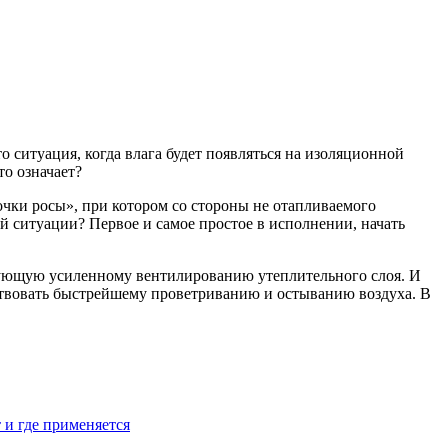
то ситуация, когда влага будет появляться на изоляционной
то означает?
точки росы», при котором со стороны не отапливаемого
 ситуации? Первое и самое простое в исполнении, начать
вующую усиленному вентилированию утеплительного слоя. И
ствовать быстрейшему проветриванию и остыванию воздуха. В
 и где применяется