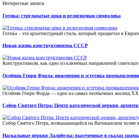
Интересные записи
Готика: стрельчатые арки и религиозная символика
Готика – это архитектурный стиль, который процветал в Европе 
Новая жизнь конструктивизма СССР
Конструктивизм, как одно из ключевых направлений советского 
Особняк Генри Форда: инженерия и эстетика промышленн
Особняк Генри Форда — одно из самых необычных жилищ XX ве
Собор Святого Петра: Центр католической церкви, архите
Собор Святого Петра, возвышающийся на Ватиканском холме в 
Наскальные церкви Лалибелы: высеченные в скалах храм