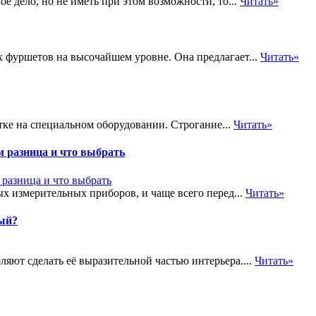
ое дело, но не иметь при этом возможности, то...
Читать»
уршетов на высочайшем уровне. Она предлагает...
Читать»
ке на специальном оборудовании. Строгание...
Читать»
м разница и что выбрать
х измерительных приборов, и чаще всего перед...
Читать»
ый?
яют сделать её выразительной частью интерьера....
Читать»