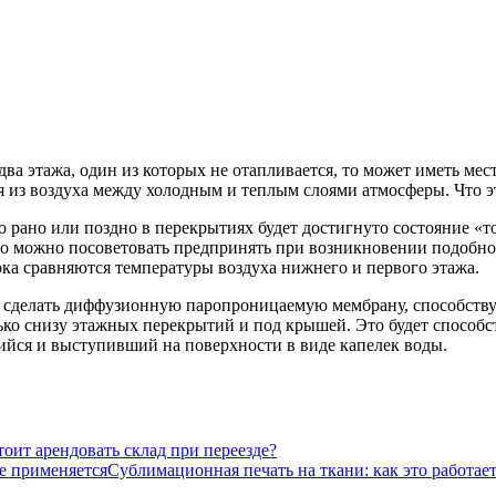
два этажа, один из которых не отапливается, то может иметь мес
я из воздуха между холодным и теплым слоями атмосферы. Что э
то рано или поздно в перекрытиях будет достигнуто состояние «
то можно посоветовать предпринять при возникновении подобной
ока сравняются температуры воздуха нижнего и первого этажа.
то сделать диффузионную паропроницаемую мембрану, способст
ько снизу этажных перекрытий и под крышей. Это будет способ
вшийся и выступивший на поверхности в виде капелек воды.
оит арендовать склад при переезде?
Сублимационная печать на ткани: как это работает