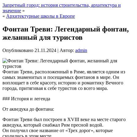
Запретный город: история строительства, архитектура и
значение
»
«
Архитектурные школы в Европе
Фонтан Треви: Легендарный фонтан,
желанный для туристов
Опубликовано
21.11.2024
|
Автор:
admin
Фонтан Треви, расположенный в Риме, является одним из
самых знаменитых и посещаемых фонтанов в мире. Он
воплощает в себе красоту, историю и романтику Вечного
города, притягивая к себе туристов со всего мира.
### История и легенда
От акведука до фонтана:
Фонтан Треви был построен в XVIII веке на месте старого
акведука, который снабжал Рим пресной водой.
Он получил свое название от «Трех дорог», которые
сходились в этом месте.