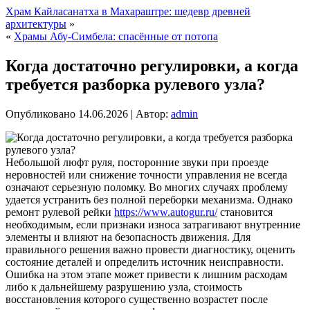
Храм Кайласанатха в Махараштре: шедевр древней
архитектуры
»
«
Храмы Абу-Симбела: спасённые от потопа
Когда достаточно регулировки, а когда
требуется разборка рулевого узла?
Опубликовано
14.06.2026
|
Автор:
admin
Небольшой люфт руля, посторонние звуки при проезде
неровностей или снижение точности управления не всегда
означают серьезную поломку. Во многих случаях проблему
удается устранить без полной переборки механизма.
Однако
ремонт рулевой рейки
https://www.autogur.ru/
становится
необходимым, если признаки износа затрагивают внутренние
элементы и влияют на безопасность движения. Для
правильного решения важно провести диагностику, оценить
состояние деталей и определить источник неисправности.
Ошибка на этом этапе может привести к лишним расходам
либо к дальнейшему разрушению узла, стоимость
восстановления которого существенно возрастет после