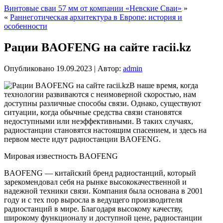
Винтовые сваи 57 мм от компании «Невские Сваи»
»
«
Раннеготическая архитектура в Европе: история и
особенности
Рации BAOFENG на сайте racii.kz
Опубликовано
19.09.2023
|
Автор:
admin
В наше время, когда
технологии развиваются с неимоверной скоростью, нам
доступны различные способы связи. Однако, существуют
ситуации, когда обычные средства связи становятся
недоступными или неэффективными. В таких случаях,
радиостанции становятся настоящим спасением, и здесь на
первом месте идут радиостанции BAOFENG.
Мировая известность BAOFENG
BAOFENG — китайский бренд радиостанций, который
зарекомендовал себя на рынке высококачественной и
надежной техники связи. Компания была основана в 2001
году и с тех пор выросла в ведущего производителя
радиостанций в мире. Благодаря высокому качеству,
широкому функционалу и доступной цене, радиостанции