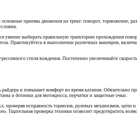
и основные приемы движения на треке: поворот, торможение, ра
условия.
ся умение выбирать правильную траекторию прохождения поворо
 тела. Практикуйтесь в выполнении различных маневров, включа
агрессивного стиля вождения. Постепенно увеличивайте скорост
 райдера и повышает комфорт во время катания. Обязательно пр
аны и ботинки для мотокросса, перчатки и защитные очки.
 проверяя исправность тормозов, рулевых механизмов, цепи и ш
вно. Тщательная проверка техники позволит предотвратить возмо