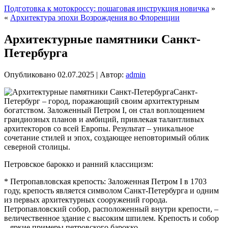
Подготовка к мотокроссу: пошаговая инструкция новичка
»
«
Архитектура эпохи Возрождения во Флоренции
Архитектурные памятники Санкт-
Петербурга
Опубликовано
02.07.2025
|
Автор:
admin
Санкт-
Петербург – город, поражающий своим архитектурным
богатством. Заложенный Петром I, он стал воплощением
грандиозных планов и амбиций, привлекая талантливых
архитекторов со всей Европы. Результат – уникальное
сочетание стилей и эпох, создающее неповторимый облик
северной столицы.
Петровское барокко и ранний классицизм:
* Петропавловская крепость: Заложенная Петром I в 1703
году, крепость является символом Санкт-Петербурга и одним
из первых архитектурных сооружений города.
Петропавловский собор, расположенный внутри крепости, –
величественное здание с высоким шпилем. Крепость и собор
– яркие примеры петровского барокко.