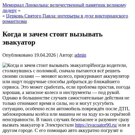
Мемориал Линкольна: величественный памятник великому
лидеру
»
«
Церковь Святого Павла: интерьеры в духе викторианского
романтизма
Когда и зачем стоит вызывать
эвакуатор
Опубликовано
19.04.2026
|
Автор:
admin
Иногда водители,
столкнувшись с поломкой, сначала пытаются всё решить
своими силами — меняют колесо, прикуривают аккумулятор
или ищут подручные способы добраться до ближайшего
сервиса. Это может сработать, если проблема простая, погода
хорошая, а запасное колесо и инструменты — под рукой.
Однако в большинстве случаев самостоятельные действия не
только отнимают время и силы, но и могут усугубить
ситуацию, особенно если автомобиль повреждён после ДТП,
заблокированы колёса или машина не на ходу из-за серьёзной
неисправности. В таких случаях безопаснее и разумнее сразу
вызвать эвакуатор в Электростали
https://evacuator90.ru/
или в
другом городе. С его помощью авто аккуратно погрузят и