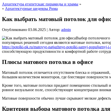
Архитектура египетская: пирамиды и храмы
»
«
Архитектурные шедевры Рима
Как выбрать матовый потолок для офи
Опубликовано
03.06.2025
|
Автор:
admin
Выбор потолочного 
популярных решений сегодня являются матовые потолки, котор
https://potolki-pk.ru/matovye-natjazhnye-potolki-samyj-populjarnyj-i-s
способствующую продуктивности и комфортной работе сотруд
Плюсы матового потолка в офисе
Матовый потолок отличается отсутствием блеска и отражений,
большим количеством мониторов, где блестящие поверхности м
Кроме того, матовые потолки придают помещению стильный и 
ровное визуальное поле, способствующее концентрации вниман
Матовые поверхности обычно лучше скрывают мелкие дефекты и
Критерии выбора матового потолка для