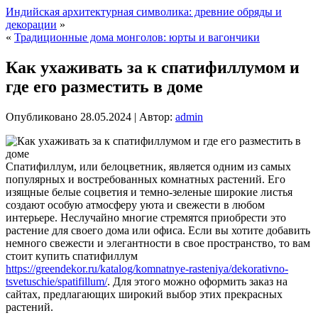
Индийская архитектурная символика: древние обряды и
декорации
»
«
Традиционные дома монголов: юрты и вагончики
Как ухаживать за к спатифиллумом и
где его разместить в доме
Опубликовано
28.05.2024
|
Автор:
admin
Спатифиллум, или белоцветник, является одним из самых
популярных и востребованных комнатных растений. Его
изящные белые соцветия и темно-зеленые широкие листья
создают особую атмосферу уюта и свежести в любом
интерьере. Неслучайно многие стремятся приобрести это
растение для своего дома или офиса.
Если вы хотите добавить
немного свежести и элегантности в свое пространство, то вам
стоит купить спатифиллум
https://greendekor.ru/katalog/komnatnye-rasteniya/dekorativno-
tsvetuschie/spatifillum/
. Для этого можно оформить заказ на
сайтах, предлагающих широкий выбор этих прекрасных
растений.