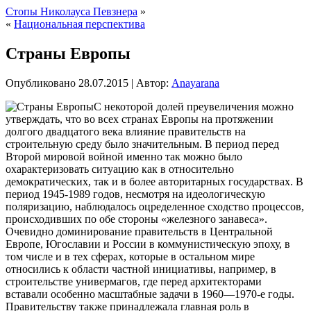
Стопы Николауса Певзнера
»
«
Национальная перспектива
Страны Европы
Опубликовано
28.07.2015
|
Автор:
Anayarana
С некоторой долей преувеличения можно
утверждать, что во всех странах Европы на протяжении
долгого двадцатого века влияние правительств на
строительную среду было значительным. В период перед
Второй мировой войной именно так можно было
охарактеризовать ситуацию как в относительно
демократических, так и в более авторитарных государствах. В
период 1945-1989
годов, несмотря на идеологическую
поляризацию, наблюдалось оцределенное сходство процессов,
происходивших по обе стороны «железного занавеса».
Очевидно доминирование правительств в Центральной
Европе, Югославии и России в коммунистическую эпоху, в
том числе и в тех сферах, которые в остальном мире
относились к области частной инициативы, например, в
строительстве универмагов, где перед архитекторами
вставали особенно масштабные задачи в 1960—1970-е годы.
Правительству также принадлежала главная роль в