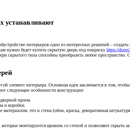
их устанавливают
обустройстве интерьеров одно из интересных решений – создат
вам нужно будет купить скрытую дверь под покраску
https://door
ери скрытого типа способны преобразить любое пространство. Он
ерей
ругой элемент интерьера. Основная идея заключается в том, что
тают следующие особенности конструкции:
дверной проем.
а и коробки.
 материалом, что и стена (обои, краска, декоративная штукатур
 которые монтируются вровень со стеной и позволяют скрыть з