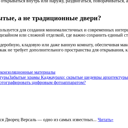
открываться внутрь или наружу, раздвигаться, поворачиваться,
ытые, а не традиционные двери?
пользуется для создания минималистичных и современных интерь
изайном или сложной отделкой, где важно сохранить единый сти
ардеробную, кладовую или даже ванную комнату, обеспечивая м
 как не требует дополнительного пространства для открывания, 
укоизоляционные материалы
Забытые храмы Каджаурахо: скрытые шедевры архитектуры
отографировать цифровым фотоаппаратом?
ся Дворец Версаль — одно из самых известных...
Читать»