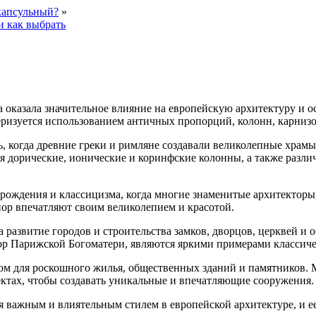
капсульный?
»
и как выбрать
а оказала значительное влияние на европейскую архитектуру и 
еризуется использованием античных пропорций, колонн, карнизо
, когда древние греки и римляне создавали великолепные храмы
 дорические, ионические и коринфские колонны, а также разли
озрождения и классицизма, когда многие знаменитые архитектор
пор впечатляют своим великолепием и красотой.
а развитие городов и строительства замков, дворцов, церквей и
ор Парижской Богоматери, являются яркими примерами классиче
ром для роскошного жилья, общественных зданий и памятников
ектах, чтобы создавать уникальные и впечатляющие сооружения.
ся важным и влиятельным стилем в европейской архитектуре, и