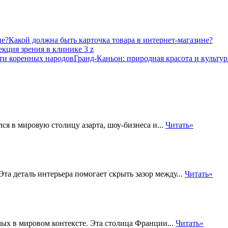
Какой должна быть карточка товара в интернет-магазине?
екция зрения в клинике 3 z
Гранд-Каньон: природная красота и культу
ся в мировую столицу азарта, шоу-бизнеса и...
Читать»
а деталь интерьера помогает скрыть зазор между...
Читать»
мых в мировом контексте. Эта столица Франции...
Читать»