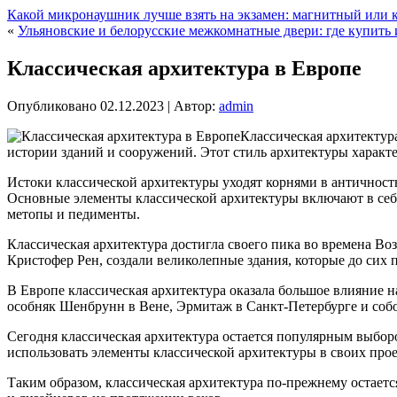
Какой микронаушник лучше взять на экзамен: магнитный или 
«
Ульяновские и белорусские межкомнатные двери: где купить 
Классическая архитектура в Европе
Опубликовано
02.12.2023
|
Автор:
admin
Классическая архитектур
истории зданий и сооружений. Этот стиль архитектуры характ
Истоки классической архитектуры уходят корнями в античность
Основные элементы классической архитектуры включают в себя
метопы и педименты.
Классическая архитектура достигла своего пика во времена В
Кристофер Рен, создали великолепные здания, которые до сих 
В Европе классическая архитектура оказала большое влияние н
особняк Шенбрунн в Вене, Эрмитаж в Санкт-Петербурге и соб
Сегодня классическая архитектура остается популярным выбо
использовать элементы классической архитектуры в своих про
Таким образом, классическая архитектура по-прежнему остает