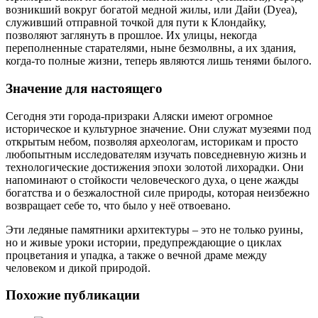
возникший вокруг богатой медной жилы, или Дайи (Dyea),
служивший отправной точкой для пути к Клондайку,
позволяют заглянуть в прошлое. Их улицы, некогда
переполненные старателями, ныне безмолвны, а их здания,
когда-то полные жизни, теперь являются лишь тенями былого.
Значение для настоящего
Сегодня эти города-призраки Аляски имеют огромное
историческое и культурное значение. Они служат музеями под
открытым небом, позволяя археологам, историкам и просто
любопытным исследователям изучать повседневную жизнь и
технологические достижения эпохи золотой лихорадки. Они
напоминают о стойкости человеческого духа, о цене жажды
богатства и о безжалостной силе природы, которая неизбежно
возвращает себе то, что было у неё отвоевано.
Эти ледяные памятники архитектуры – это не только руины,
но и живые уроки истории, предупреждающие о циклах
процветания и упадка, а также о вечной драме между
человеком и дикой природой.
Похожие публикации