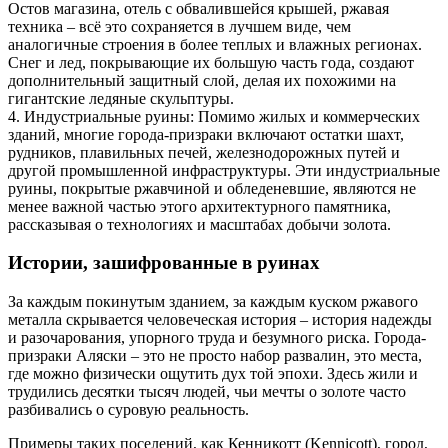
Остов магазина, отель с обвалившейся крышей, ржавая
техника – всё это сохраняется в лучшем виде, чем
аналогичные строения в более теплых и влажных регионах.
Снег и лед, покрывающие их большую часть года, создают
дополнительный защитный слой, делая их похожими на
гигантские ледяные скульптуры.
4. Индустриальные руины: Помимо жилых и коммерческих
зданий, многие города-призраки включают остатки шахт,
рудников, плавильных печей, железнодорожных путей и
другой промышленной инфраструктуры. Эти индустриальные
руины, покрытые ржавчиной и обледеневшие, являются не
менее важной частью этого архитектурного памятника,
рассказывая о технологиях и масштабах добычи золота.
Истории, зашифрованные в руинах
За каждым покинутым зданием, за каждым куском ржавого
металла скрывается человеческая история – история надежды
и разочарования, упорного труда и безумного риска. Города-
призраки Аляски – это не просто набор развалин, это места,
где можно физически ощутить дух той эпохи. Здесь жили и
трудились десятки тысяч людей, чьи мечты о золоте часто
разбивались о суровую реальность.
Примеры таких поселений, как Кенникотт (Kennicott), город,