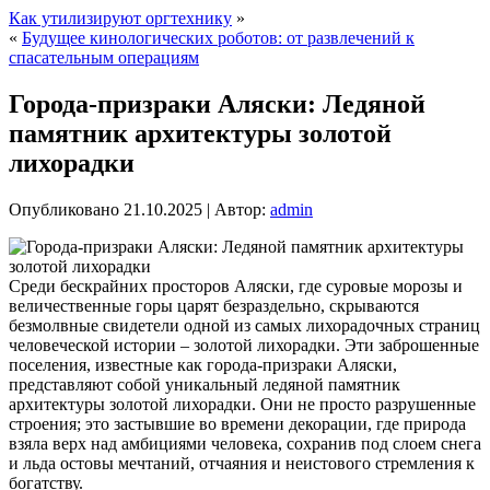
Как утилизируют оргтехнику
»
«
Будущее кинологических роботов: от развлечений к
спасательным операциям
Города-призраки Аляски: Ледяной
памятник архитектуры золотой
лихорадки
Опубликовано
21.10.2025
|
Автор:
admin
Среди бескрайних просторов Аляски, где суровые морозы и
величественные горы царят безраздельно, скрываются
безмолвные свидетели одной из самых лихорадочных страниц
человеческой истории – золотой лихорадки. Эти заброшенные
поселения, известные как города-призраки Аляски,
представляют собой уникальный ледяной памятник
архитектуры золотой лихорадки. Они не просто разрушенные
строения; это застывшие во времени декорации, где природа
взяла верх над амбициями человека, сохранив под слоем снега
и льда остовы мечтаний, отчаяния и неистового стремления к
богатству.