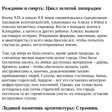
Рождение и смерть: Цикл золотой лихорадки
Конец XIX и начало XX веков ознаменовались грандиозным
наплывом золотоискателей, хлынувших на Аляску и Юкон в
поисках несметных сокровищ. Вести о находках золота в
Клондайке, а затем и в других районах Аляски, вызвали
настоящую истерию. Вчерашние фермеры, лавочники, врачи
и авантюристы со всего мира бросали всё, чтобы попытать
счастья на диких, негостеприимных землях.
Там, где вчера не было ничего, кроме дикой природы, за
считанные месяцы вырастали целые города. Они были
построены наспех, из любых доступных материалов – дерева,
брезента, камня – чтобы обеспечить жильем, едой,
инструментами и, конечно, развлечениями тысячи
прибывающих людей. Салуны, магазины, гостиницы, банки,
конторы старателей, бордели – всё это составляло нехитрую
инфраструктуру этих поселений. Однако, как только жила
истощалась или поток старателей иссякал, эти города
постигала та же стремительная участь: их покидали, оставляя
на произвол стихии.
Ледяной памятник архитектуры: Строения,