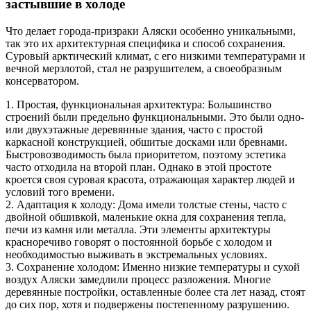
застывшие в холоде
Что делает города-призраки Аляски особенно уникальными,
так это их архитектурная специфика и способ сохранения.
Суровый арктический климат, с его низкими температурами и
вечной мерзлотой, стал не разрушителем, а своеобразным
консерватором.
1. Простая, функциональная архитектура: Большинство
строений были предельно функциональными. Это были одно-
или двухэтажные деревянные здания, часто с простой
каркасной конструкцией, обшитые досками или бревнами.
Быстровозводимость была приоритетом, поэтому эстетика
часто отходила на второй план. Однако в этой простоте
кроется своя суровая красота, отражающая характер людей и
условий того времени.
2. Адаптация к холоду: Дома имели толстые стены, часто с
двойной обшивкой, маленькие окна для сохранения тепла,
печи из камня или металла. Эти элементы архитектуры
красноречиво говорят о постоянной борьбе с холодом и
необходимостью выживать в экстремальных условиях.
3. Сохранение холодом: Именно низкие температуры и сухой
воздух Аляски замедлили процесс разложения. Многие
деревянные постройки, оставленные более ста лет назад, стоят
до сих пор, хотя и подвержены постепенному разрушению.