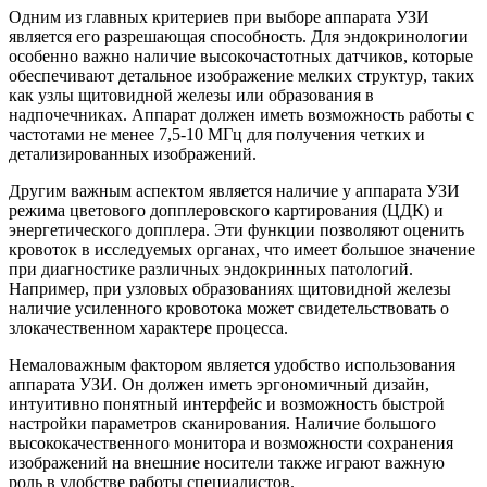
Одним из главных критериев при выборе аппарата УЗИ
является его разрешающая способность. Для эндокринологии
особенно важно наличие высокочастотных датчиков, которые
обеспечивают детальное изображение мелких структур, таких
как узлы щитовидной железы или образования в
надпочечниках. Аппарат должен иметь возможность работы с
частотами не менее 7,5-10 МГц для получения четких и
детализированных изображений.
Другим важным аспектом является наличие у аппарата УЗИ
режима цветового допплеровского картирования (ЦДК) и
энергетического допплера. Эти функции позволяют оценить
кровоток в исследуемых органах, что имеет большое значение
при диагностике различных эндокринных патологий.
Например, при узловых образованиях щитовидной железы
наличие усиленного кровотока может свидетельствовать о
злокачественном характере процесса.
Немаловажным фактором является удобство использования
аппарата УЗИ. Он должен иметь эргономичный дизайн,
интуитивно понятный интерфейс и возможность быстрой
настройки параметров сканирования. Наличие большого
высококачественного монитора и возможности сохранения
изображений на внешние носители также играют важную
роль в удобстве работы специалистов.