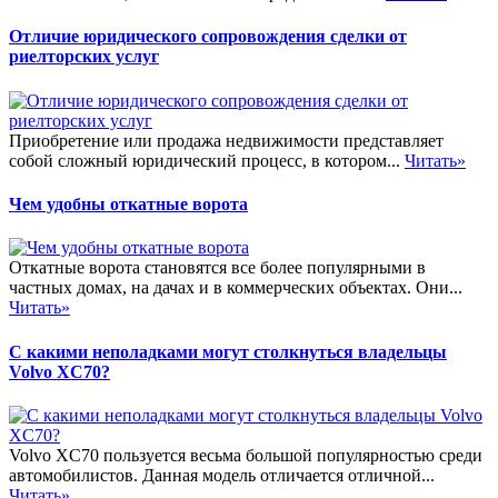
Отличие юридического сопровождения сделки от
риелторских услуг
Приобретение или продажа недвижимости представляет
собой сложный юридический процесс, в котором...
Читать»
Чем удобны откатные ворота
Откатные ворота становятся все более популярными в
частных домах, на дачах и в коммерческих объектах. Они...
Читать»
С какими неполадками могут столкнуться владельцы
Volvo XC70?
Volvo XC70 пользуется весьма большой популярностью среди
автомобилистов. Данная модель отличается отличной...
Читать»