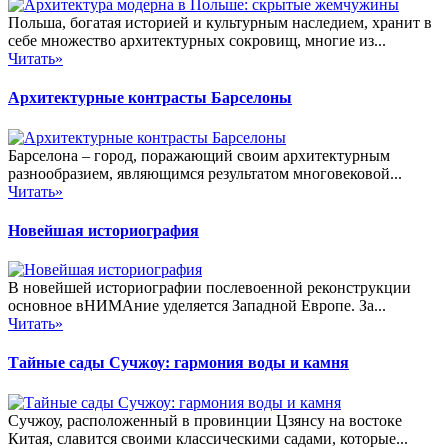
Польша, богатая историей и культурным наследием, хранит в
себе множество архитектурных сокровищ, многие из...
Читать»
Архитектурные контрасты Барселоны
Барселона – город, поражающий своим архитектурным
разнообразием, являющимся результатом многовековой...
Читать»
Новейшая историография
В новейшей историографии послевоенной реконструкции
основное вНИМАние уделяется Западной Европе. За...
Читать»
Тайные сады Сучжоу: гармония воды и камня
Сучжоу, расположенный в провинции Цзянсу на востоке
Китая, славится своими классическими садами, которые...