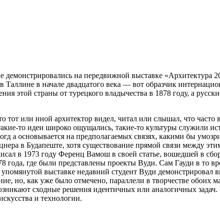
е демонстрировались на передвижной выставке «Архитектура 20
в Таллине в начале двадцатого века — вот образчик интернацио
ения
этой страны от турецкого владычества в 1878 году, а русс
то тот или иной архитектор видел, читал или слышал, что часто
, такие-то идеи широко ощущались, такие-то культуры служили 
ногд а основывается на предполагаемых связях, какими бы умозр
ецнера в Будапеште, хотя существование прямой связи между эт
писал в 1973 году Ференц Вамош в своей статье, вошедшей в с
года, где были представлены проекты Вуди. Сам Гауди в то вре
а упомянутой выставке недавний студент Вуди демонстрировал в
е, но, как уже было отмечено, параллели в творчестве обоих м
зникают сходные решения идентичных или аналогичных задач. Э
 искусства и технологии.