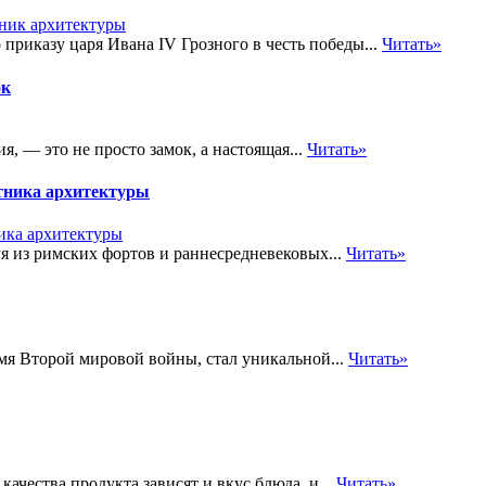
приказу царя Ивана IV Грозного в честь победы...
Читать»
ок
, — это не просто замок, а настоящая...
Читать»
тника архитектуры
я из римских фортов и раннесредневековых...
Читать»
мя Второй мировой войны, стал уникальной...
Читать»
ачества продукта зависят и вкус блюда, и...
Читать»