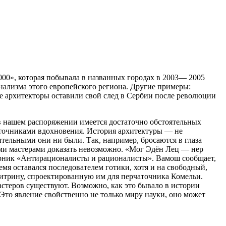
00», которая побывала в названных городах в 2003— 2005
нализма этого европейского региона. Другие примеры:
кие архитекторы оставили свой след в Сербии после революции
 в нашем распоряжении имеется достаточно обстоятельных
источниками вдохновения. История архитектуры — не
ительными они ни были. Так, например, бросаются в глаза
ими мастерами доказать невозможно. «Мог Эдён Лец — нер
борник «Антирационалисты и рационалисты». Вамош сообщает,
мя оставался последователем готики, хотя и на свободный,
итрину, спроектированную им для перчаточника Комельи.
астеров существуют. Возможно, как это бывало в истории
то явление свойственно не только миру науки, оно может