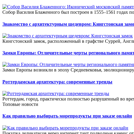
Собор Василия Блаженного был построен в 1555–1561 годах по 
Знакомство с архитектурным шедевром: Кингстонская зам
Кингстонский замок, расположенный в графстве Суррей, Англия
Замки Европы: Отличительные черты регионального памя
Замки Европы возникли в эпоху Средневековья, эволюциониру
Роттердамская архитектура: современные тренды
Роттердам, город, практически полностью разрушенный во вре
Топовые новости
Как правильно выбирать морепродукты при заказе онлайн
Покупка деликатесов через интернет таит подводные камни: от к