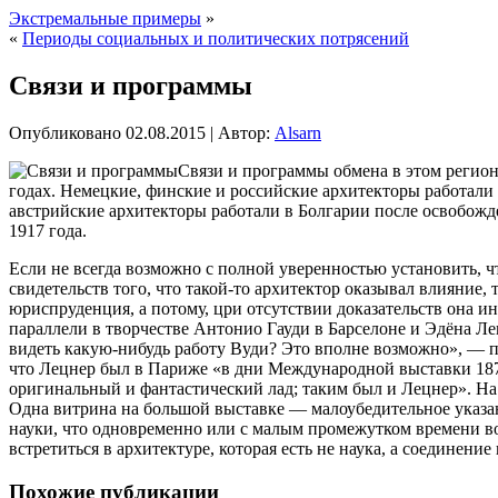
Экстремальные примеры
»
«
Периоды социальных и политических потрясений
Связи и программы
Опубликовано
02.08.2015
|
Автор:
Alsarn
Связи и программы обмена в этом регион
годах. Немецкие, финские и российские архитекторы работали 
австрийские архитекторы работали в Болгарии после освобожд
1917 года.
Если не всегда возможно с полной уверенностью установить, ч
свидетельств того, что такой-то архитектор оказывал влияние
юриспруденция, а потому, цри отсутствии доказательств она и
параллели в творчестве Антонио Гауди в Барселоне и Эдёна Л
видеть какую-нибудь работу Вуди? Это вполне возможно», — 
что Лецнер был в Париже «в дни Международной выставки 1878 
оригинальный и фантастический лад; таким был и Лецнер». Н
Одна витрина на большой выставке — малоубедительное указани
науки, что одновременно или с малым промежутком времени во
встретиться в архитектуре, которая есть не наука, а соединение
Похожие публикации