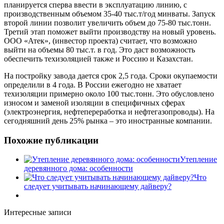
планируется сперва ввести в эксплуатацию линию, с
производственным объемом 35-40 тыс.т/год минваты. Запуск
второй линии позволит увеличить объем до 75-80 тыс.тонн.
Третий этап поможет выйти производству на новый уровень.
ООО «Атек», (инвестор проекта) считает, что возможно
выйти на объемы 80 тыс.т. в год. Это даст возможность
обеспечить техизоляцией также и Россию и Казахстан.
На постройку завода дается срок 2,5 года. Сроки окупаемости
определили в 4 года. В России ежегодно не хватает
техизоляции примерно около 100 тыс.тонн. Это обусловлено
износом и заменой изоляции в специфичных сферах
(электроэнергия, нефтепереработка и нефтегазопроводы). На
сегодняшний день 25% рынка – это иностранные компании.
Похожие публикации
Утепление
деревянного дома: особенности
Что
следует учитывать начинающему дайверу?
Интересные записи