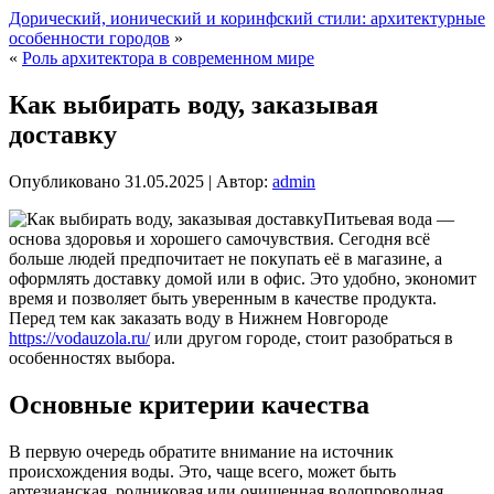
Дорический, ионический и коринфский стили: архитектурные
особенности городов
»
«
Роль архитектора в современном мире
Как выбирать воду, заказывая
доставку
Опубликовано
31.05.2025
|
Автор:
admin
Питьевая вода —
основа здоровья и хорошего самочувствия. Сегодня всё
больше людей предпочитает не покупать её в магазине, а
оформлять доставку домой или в офис. Это удобно, экономит
время и позволяет быть уверенным в качестве продукта.
Перед тем как заказать воду в Нижнем Новгороде
https://vodauzola.ru/
или другом городе, стоит разобраться в
особенностях выбора.
Основные критерии качества
В первую очередь обратите внимание на источник
происхождения воды. Это, чаще всего, может быть
артезианская, родниковая или очищенная водопроводная