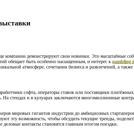
 выставки
 где компании демонстрируют свои новинки. Это масштабные с
бытий обещает быть особенно насыщенным, и интерес к
gambling
уникальной атмосфере, сочетании бизнеса и развлечений, а такж
азработчики софта, операторы ставок или поставщики платёжных 
 На стендах и в кулуарах заключаются многомиллионные контра
жеров мировых гигантов индустрии до амбициозных стартаперов
зуют эту возможность, чтобы обсудить текущие тренды, поделит
е деловые контакты становятся главным итогом поездки.