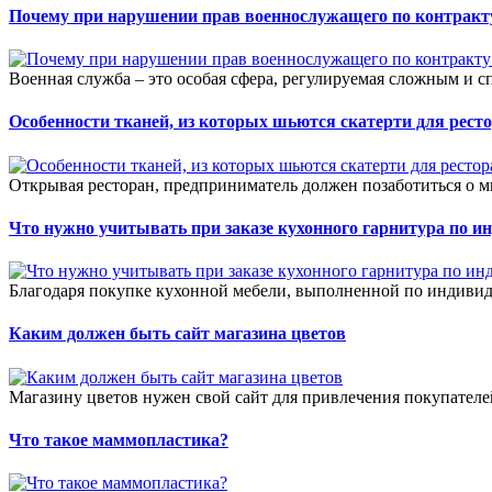
Почему при нарушении прав военнослужащего по контракт
Военная служба – это особая сфера, регулируемая сложным и 
Особенности тканей, из которых шьются скатерти для рест
Открывая ресторан, предприниматель должен позаботиться о м
Что нужно учитывать при заказе кухонного гарнитура по 
Благодаря покупке кухонной мебели, выполненной по индивид
Каким должен быть сайт магазина цветов
Магазину цветов нужен свой сайт для привлечения покупателе
Что такое маммопластика?