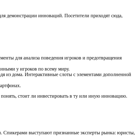
ля демонстрации инноваций. Посетители приходят сюда,
ументы для анализа поведения игроков и предотвращения
нными у игроков по всему миру.
ходя из дома. Интерактивные слоты с элементами дополненной
артфонах.
 понять, стоит ли инвестировать в ту или иную инновацию.
и. Спикерами выступают признанные эксперты рынка: юристы,