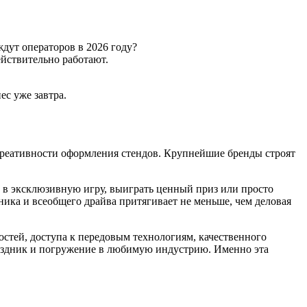
дут операторов в 2026 году?
йствительно работают.
ес уже завтра.
 креативности оформления стендов. Крупнейшие бренды строят
ь в эксклюзивную игру, выиграть ценный приз или просто
ника и всеобщего драйва притягивает не меньше, чем деловая
остей, доступа к передовым технологиям, качественного
праздник и погружение в любимую индустрию. Именно эта