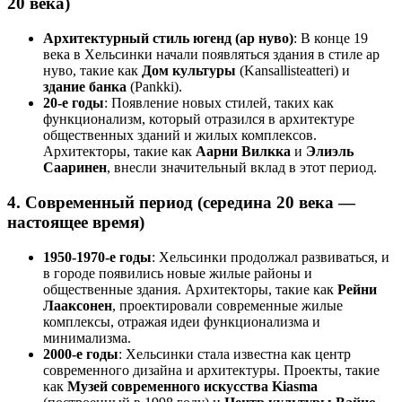
20 века)
Архитектурный стиль югенд (ар нуво)
: В конце 19
века в Хельсинки начали появляться здания в стиле ар
нуво, такие как
Дом культуры
(Kansallisteatteri) и
здание банка
(Pankki).
20-е годы
: Появление новых стилей, таких как
функционализм, который отразился в архитектуре
общественных зданий и жилых комплексов.
Архитекторы, такие как
Аарни Вилкка
и
Элиэль
Сааринен
, внесли значительный вклад в этот период.
4.
Современный период (середина 20 века —
настоящее время)
1950-1970-е годы
: Хельсинки продолжал развиваться, и
в городе появились новые жилые районы и
общественные здания. Архитекторы, такие как
Рейни
Лааксонен
, проектировали современные жилые
комплексы, отражая идеи функционализма и
минимализма.
2000-е годы
: Хельсинки стала известна как центр
современного дизайна и архитектуры. Проекты, такие
как
Музей современного искусства Kiasma