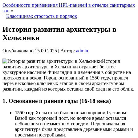
Особенности применения HPL-панелей в отделке санитарных
зон
»
«
Классицизм: строгость и порядок
История развития архитектуры в
Хельсинки
Опубликовано
15.09.2025
|
Автор:
admin
История
развития архитектуры в Хельсинки отражает богатое
культурное наследие Финляндии и изменения в обществе на
протяжении веков. Город, основанный в 1550 году, прошел
через несколько ключевых этапов в своем архитектурном
развитии, каждый из которых оставил свой след на его облик.
1.
Основание и ранние годы (16-18 века)
1550 год
: Хельсинки был основан королем Густавом
Вазой как торговый пост, но долгое время оставался
небольшим и незаметным городом. Первоначальная
архитектура была представлена деревянными домами и
простыми постройками.