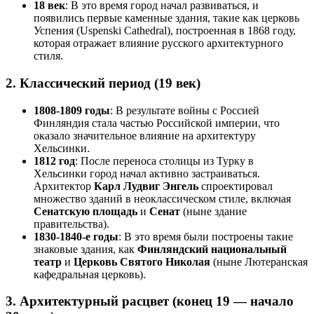
18 век
: В это время город начал развиваться, и
появились первые каменные здания, такие как церковь
Успения (Uspenski Cathedral), построенная в 1868 году,
которая отражает влияние русского архитектурного
стиля.
2.
Классический период (19 век)
1808-1809 годы
: В результате войны с Россией
Финляндия стала частью Российской империи, что
оказало значительное влияние на архитектуру
Хельсинки.
1812 год
: После переноса столицы из Турку в
Хельсинки город начал активно застраиваться.
Архитектор
Карл Лудвиг Энгель
спроектировал
множество зданий в неоклассическом стиле, включая
Сенатскую площадь
и
Сенат
(ныне здание
правительства).
1830-1840-е годы
: В это время были построены такие
знаковые здания, как
Финляндский национальный
театр
и
Церковь Святого Николая
(ныне Лютеранская
кафедральная церковь).
3.
Архитектурный расцвет (конец 19 — начало