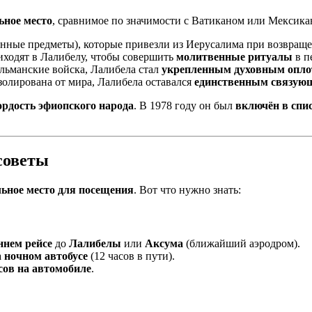
ьное место
, сравнимое по значимости с Ватиканом или Мексика
нные предметы), которые привезли из Иерусалима при возвращ
ходят в Лалибелу, чтобы совершить
молитвенные ритуалы
в п
льманские войска, Лалибела стал
укрепленным духовным опл
золирована от мира, Лалибела оставался
единственным связующ
ордость эфиопского народа
. В 1978 году он был
включён в сп
советы
льное место для посещения
. Вот что нужно знать:
ннем рейсе
до
Лалибелы
или
Аксума
(ближайший аэродром).
а
ночном автобусе
(12 часов в пути).
асов на автомобиле
.