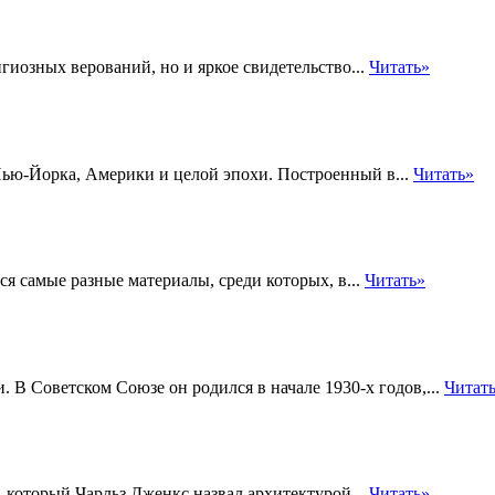
гиозных верований, но и яркое свидетельство...
Читать»
 Нью-Йорка, Америки и целой эпохи. Построенный в...
Читать»
я самые разные материалы, среди которых, в...
Читать»
В Советском Союзе он родился в начале 1930-х годов,...
Читат
 который Чарльз Дженкс назвал архитектурой...
Читать»