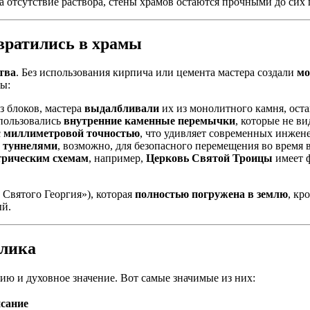
а отсутствие раствора, стены храмов остаются прочными до сих 
вратились в храмы
тва
. Без использования кирпича или цемента мастера создали
мо
ы:
з блоков, мастера
выдалбливали
их из монолитного камня, ост
пользовались
внутренние каменные перемычки
, которые не в
с
миллиметровой точностью
, что удивляет современных инжен
 туннелями
, возможно, для безопасного перемещения во время 
трическим схемам
, например,
Церковь Святой Троицы
имеет 
Святого Георгия»), которая
полностью погружена в землю
, кр
ый.
олика
ю и духовное значение. Вот самые значимые из них:
сание