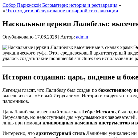
Собор Парижской Богоматери: история и реставрация
»
«
Что входит в обслуживание пожарной сигнализации
Наскальные церкви Лалибелы: высече
Опубликовано
17.06.2026
|
Автор:
admin
Э
вулканического туфа. Этот средневековый архитектурный шеде
удалось создать такие monumental structures без использовани
История создания: царь, видение и бо
Легенды гласят, что Лалибелу был создан по
божественному в
высечь из скал «Новый Иерусалим». Историки сходятся на том,
паломников.
Царь Лалибела, известный также как
Гебре Мескиль
, был одн
Иерусалиму, но недоступный для мусульманских завоевателей.
лишь при помощи
клиновидных каменных инструментов и 
Интересно, что
архитектурный стиль
Лалибелы уникален: ни 