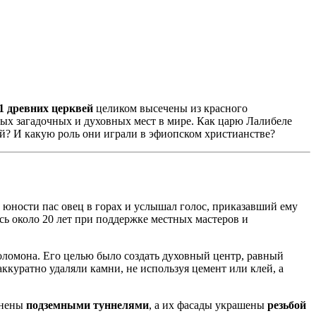
1 древних церквей
целиком высечены из красного
амых загадочных и духовных мест в мире. Как царю Лалибеле
ний? И какую роль они играли в эфиопском христианстве?
 в юности пас овец в горах и услышал голос, приказавший ему
ь около 20 лет при поддержке местных мастеров и
ломона. Его целью было создать духовный центр, равный
куратно удаляли камни, не используя цемент или клей, а
инены
подземными туннелями
, а их фасады украшены
резьбой