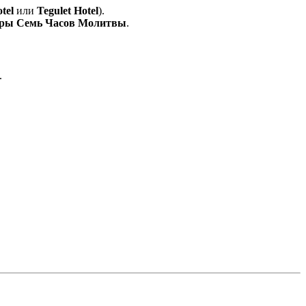
tel
или
Tegulet Hotel
).
оры Семь Часов Молитвы
.
.