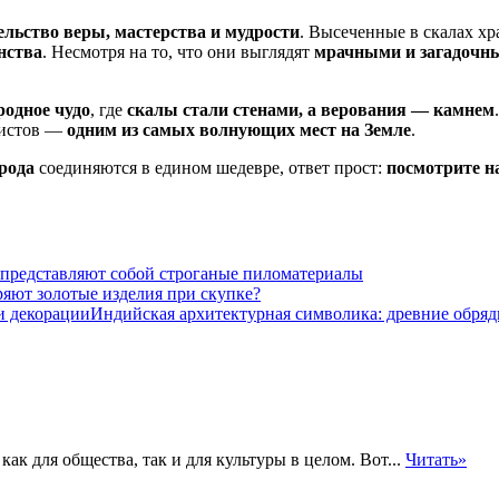
ельство веры, мастерства и мудрости
. Высеченные в скалах х
нства
. Несмотря на то, что они выглядят
мрачными и загадочн
родное чудо
, где
скалы стали стенами, а верования — камнем
уристов —
одним из самых волнующих мест на Земле
.
рода
соединяются в едином шедевре, ответ прост:
посмотрите н
 представляют собой строганые пиломатериалы
ряют золотые изделия при скупке?
Индийская архитектурная символика: древние обряд
к для общества, так и для культуры в целом. Вот...
Читать»