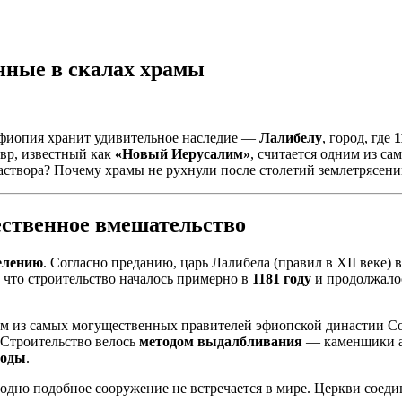
нные в скалах храмы
фиопия хранит удивительное наследие —
Лалибелу
, город, где
1
вр, известный как
«Новый Иерусалим»
, считается одним из с
я раствора? Почему храмы не рухнули после столетий землетрясе
жественное вмешательство
елению
. Согласно преданию, царь Лалибела (правил в XII веке)
 что строительство началось примерно в
1181 году
и продолжалос
им из самых могущественных правителей эфиопской династии Со
 Строительство велось
методом выдалбливания
— каменщики ак
воды
.
одно подобное сооружение не встречается в мире. Церкви соед