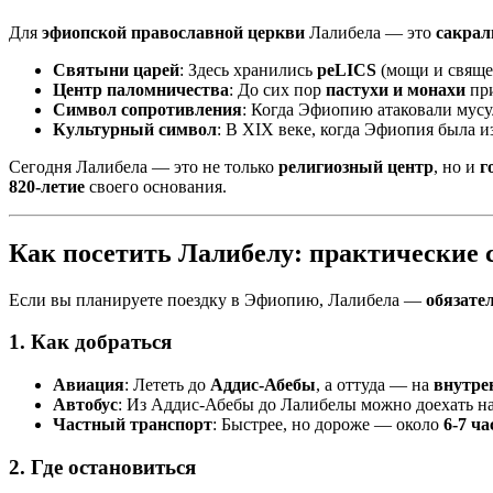
Для
эфиопской православной церкви
Лалибела — это
сакрал
Святыни царей
: Здесь хранились
реLICS
(мощи и свяще
Центр паломничества
: До сих пор
пастухи и монахи
при
Символ сопротивления
: Когда Эфиопию атаковали мусу
Культурный символ
: В XIX веке, когда Эфиопия была и
Сегодня Лалибела — это не только
религиозный центр
, но и
г
820-летие
своего основания.
Как посетить Лалибелу: практические 
Если вы планируете поездку в Эфиопию, Лалибела —
обязате
1. Как добраться
Авиация
: Лететь до
Аддис-Абебы
, а оттуда — на
внутре
Автобус
: Из Аддис-Абебы до Лалибелы можно доехать н
Частный транспорт
: Быстрее, но дороже — около
6-7 ч
2. Где остановиться