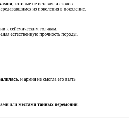
 камня
, которые не оставляли сколов.
передававшимся из поколения в поколение.
ив к сейсмическим толчкам.
раняя естественную прочность породы.
валилась
, и армия не смогла его взять.
щами
или
местами тайных церемоний
.