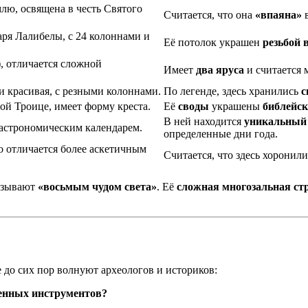
лю, освящена в честь Святого
Считается, что она
«впаяна»
в
аря Лалибелы, с 24 колоннами и
Её потолок украшен
резьбой 
, отличается сложной
Имеет
два яруса
и считается 
и красивая, с резными колоннами.
По легенде, здесь хранились
с
й Троице, имеет форму креста.
Её
своды
украшены
библейс
В ней находится
уникальный
 астрономическим календарем.
определенные дни года.
о отличается более аскетичным
Считается, что здесь хоронил
называют
«восьмым чудом света»
. Её
сложная многозальная ст
?
е до сих пор волнуют археологов и историков:
менных инструментов?