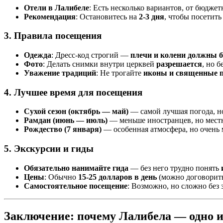
Отели в Лалибеле
: Есть несколько вариантов, от бюдже
Рекомендация
: Остановитесь на
2-3 дня
, чтобы посетит
3. Правила посещения
Одежда
: Дресс-код строгий —
плечи и колени должны
Фото
: Делать снимки внутри церквей
разрешается
, но 
Уважение традиций
: Не трогайте
иконы и священные 
4. Лучшее время для посещения
Сухой сезон (октябрь — май)
— самой лучшая погода, н
Рамдан (июнь — июль)
— меньше иностранцев, но мест
Рождество (7 января)
— особенная атмосфера, но очень
5. Экскурсии и гиды
Обязательно нанимайте гида
— без него трудно понять
Цены
: Обычно
15-25 долларов в день
(можно договорить
Самостоятельное посещение
: Возможно, но сложно без 
Заключение: почему Лалибела — одно из