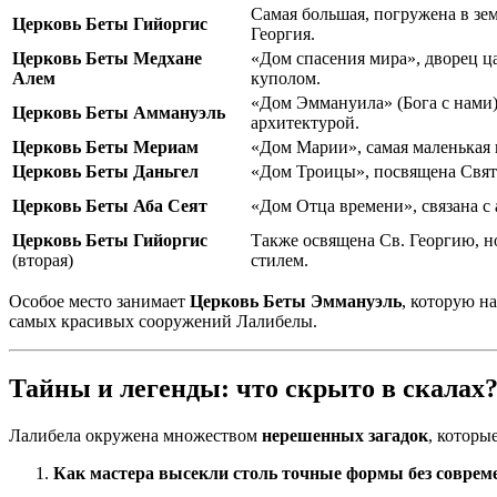
Самая большая, погружена в зем
Церковь Беты Гийоргис
Георгия.
Церковь Беты Медхане
«Дом спасения мира», дворец ц
Алем
куполом.
«Дом Эммануила» (Бога с нами)
Церковь Беты Аммануэль
архитектурой.
Церковь Беты Мериам
«Дом Марии», самая маленькая 
Церковь Беты Даньгел
«Дом Троицы», посвящена Свято
Церковь Беты Аба Сеят
«Дом Отца времени», связана с
Церковь Беты Гийоргис
Также освящена Св. Георгию, н
(вторая)
стилем.
Особое место занимает
Церковь Беты Эммануэль
, которую 
самых красивых сооружений Лалибелы.
Тайны и легенды: что скрыто в скалах
Лалибела окружена множеством
нерешенных загадок
, которы
Как мастера высекли столь точные формы без совре