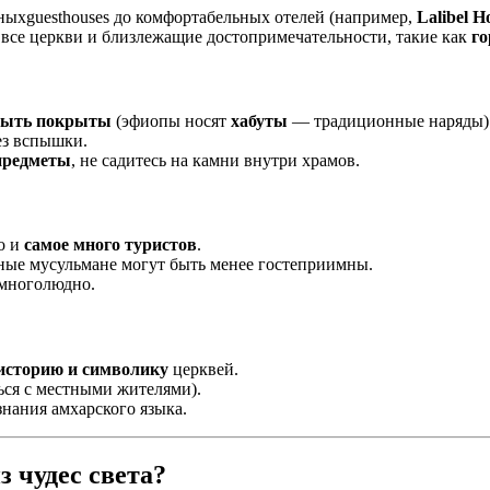
тныхguesthouses до комфортабельных отелей (например,
Lalibel Ho
ь все церкви и близлежащие достопримечательности, такие как
г
 быть покрыты
(эфиопы носят
хабуты
— традиционные наряды)
без вспышки.
предметы
, не садитесь на камни внутри храмов.
о и
самое много туристов
.
ные мусульмане могут быть менее гостеприимны.
 многолюдно.
историю и символику
церквей.
ся с местными жителями).
знания амхарского языка.
 чудес света?