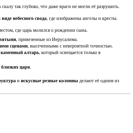
 скалу так глубоко, что даже враги не могли её разрушить.
в виде небесного свода
, где изображены ангелы и кресты.
местом, где царь молился о рождении сына.
вятыни
, привезенные из Иерусалима.
кими сценами
, высеченными с невероятной точностью.
 каменный алтарь
, который освещается только в
и
близких царя
.
руктура
и
искусные резные колонны
делают её одним из