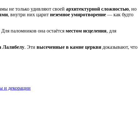
рамы не только удивляют своей
архитектурной сложностью
, но
ыми
, внутри них царит
неземное умиротворение
— как будто
. Для паломников она остаётся
местом исцеления
, для
а Лалибелу
. Эти
высеченные в камне церкви
доказывают, что
ы и декорации