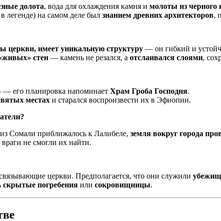
зные долота
, вода для охлаждения камня и
молоты из черного
 в легенде) на самом деле был
знанием древних архитекторов
, 
ны церкви, имеет уникальную структуру
— он гибкий и устойч
«живых» стен
— камень не резался, а
отслаивался слоями
, сох
»
— его планировка напоминает
Храм Гроба Господня
.
святых местах
и старался воспроизвести их в Эфиопии.
ватели?
а из Сомали приближалось к Лалибеле,
земля вокруг города про
и враги не смогли их найти.
 связывающие церкви. Предполагается, что они служили
убежи
ь
скрытые погребения
или
сокровищницы
.
тве