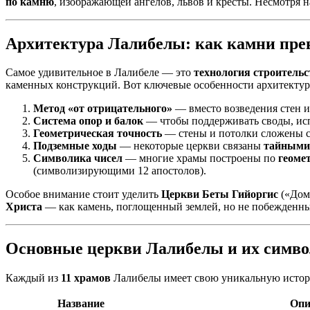
по камню
, изображающей ангелов, львов и кресты. Несмотря н
Архитектура Лалибелы: как камни пре
Самое удивительное в Лалибеле — это
технология строительс
каменных конструкций. Вот ключевые особенности архитектур
Метод «от отрицательного»
— вместо возведения стен и
Система опор и балок
— чтобы поддерживать своды, ис
Геометрическая точность
— стены и потолки сложены 
Подземные ходы
— некоторые церкви связаны
тайными
Символика чисел
— многие храмы построены по
геоме
(символизирующими 12 апостолов).
Особое внимание стоит уделить
Церкви Беты Гийоргис
(«Дом 
Христа
— как камень, поглощенный землей, но не побежденн
Основные церкви Лалибелы и их симв
Каждый из
11 храмов
Лалибелы имеет свою уникальную истори
Название
Опи