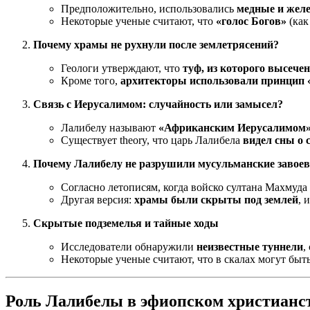
Предположительно, использовались
медные и желе
Некоторые ученые считают, что
«голос Богов»
(как
Почему храмы не рухнули после землетрясений?
Геологи утверждают, что
туф, из которого высече
Кроме того,
архитекторы использовали принцип 
Связь с Иерусалимом: случайность или замысел?
Лалибелу называют
«Африканским Иерусалимом
Существует theory, что царь Лалибела
видел сны о 
Почему Лалибелу не разрушили мусульманские завое
Согласно летописям, когда войско султана Махмуд
Другая версия:
храмы были скрыты под землей
, 
Скрытые подземелья и тайные ходы
Исследователи обнаружили
неизвестные туннели
,
Некоторые ученые считают, что в скалах могут быт
Роль Лалибелы в эфиопском христианс