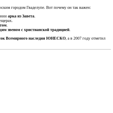
нским городом Гваделупе. Вот почему он так важен:
ении
арка из Завета
.
ещерах.
отом
.
им звеном с христианской традицией
.
исок Всемирного наследия ЮНЕСКО
, а в 2007 году отметил