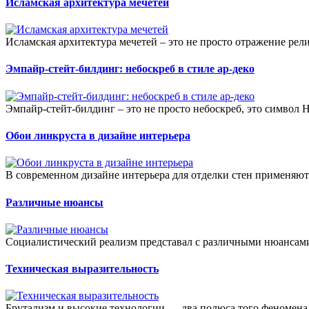
Исламская архитектура мечетей
Исламская архитектура мечетей – это не просто отражение рели
Эмпайр-стейт-билдинг: небоскреб в стиле ар-деко
Эмпайр-стейт-билдинг – это не просто небоскреб, это символ
Обои линкруста в дизайне интерьера
В современном дизайне интерьера для отделки стен применяютс
Различные нюансы
Социалистический реализм представал с различными нюансами. 
Техническая выразительность
Брутализм и высокие технологии — два полюса того феномена,