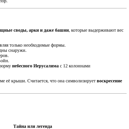
пор.
щные своды, арки и даже башни
, которые выдерживают вес
авляя только необходимые формы.
идны снаружи.
еров.
войн.
форму
небесного Иерусалима
с 12 колоннами
оме её крыши. Считается, что она символизирует
воскресение
Тайна или легенда