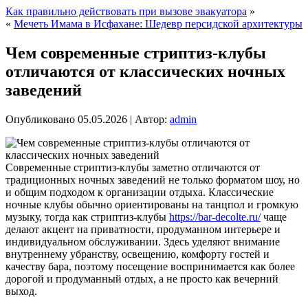
Как правильно действовать при вызове эвакуатора
»
«
Мечеть Имама в Исфахане: Шедевр персидской архитектуры
Чем современные стриптиз-клубы
отличаются от классических ночных
заведений
Опубликовано
05.05.2026
|
Автор:
admin
Современные стриптиз-клубы заметно отличаются от
традиционных ночных заведений не только форматом шоу, но
и общим подходом к организации отдыха. Классические
ночные клубы обычно ориентированы на танцпол и громкую
музыку, тогда как стриптиз-клубы
https://bar-decolte.ru/
чаще
делают акцент на приватности, продуманном интерьере и
индивидуальном обслуживании.
Здесь уделяют внимание
внутреннему убранству, освещению, комфорту гостей и
качеству бара, поэтому посещение воспринимается как более
дорогой и продуманный отдых, а не просто как вечерний
выход.