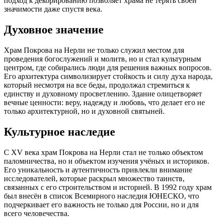
подход к декорированию позволяет храма не терять своей
значимости даже спустя века.
Духовное значение
Храм Покрова на Нерли не только служил местом для
проведения богослужений и молитв, но и стал культурным
центром, где собирались люди для решения важных вопросов.
Его архитектура символизирует стойкость и силу духа народа,
который несмотря на все беды, продолжал стремиться к
единству и духовному просветлению. Здание олицетворяет
вечные ценности: веру, надежду и любовь, что делает его не
только архитектурной, но и духовной святыней.
Культурное наследие
С XV века храм Покрова на Нерли стал не только объектом
паломничества, но и объектом изучения учёных и историков.
Его уникальность и аутентичность привлекли внимание
исследователей, которые раскрыл множество таинств,
связанных с его строительством и историей. В 1992 году храм
был внесён в список Всемирного наследия ЮНЕСКО, что
подчеркивает его важность не только для России, но и для
всего человечества.