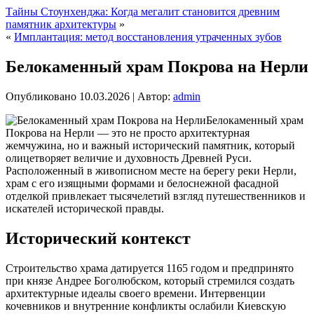
Тайны Стоунхенджа: Когда мегалит становится древним
памятник архитектуры
»
«
Имплантация: метод восстановления утраченных зубов
Белокаменный храм Покрова на Нерли
Опубликовано
10.03.2026
|
Автор:
admin
Белокаменный храм
Покрова на Нерли — это не просто архитектурная
жемчужина, но и важный исторический памятник, который
олицетворяет величие и духовность Древней Руси.
Расположенный в живописном месте на берегу реки Нерли,
храм с его изящными формами и белоснежной фасадной
отделкой привлекает тысячелетий взгляд путешественников и
искателей исторической правды.
Исторический контекст
Строительство храма датируется 1165 годом и предпринято
при князе Андрее Боголюбском, который стремился создать
архитектурные идеалы своего времени. Интервенции
кочевников и внутренние конфликты ослабили Киевскую