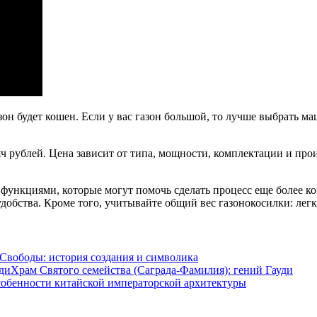
зон будет кошен. Если у вас газон большой, то лучше выбрать м
сяч рублей. Цена зависит от типа, мощности, комплектации и пр
ункциями, которые могут помочь сделать процесс еще более ко
добства. Кроме того, учитывайте общий вес газонокосилки: лег
 Свободы: история создания и символика
Храм Святого семейства (Саграда-Фамилия): гений Гауди
обенности китайской императорской архитектуры