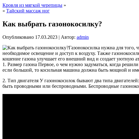
Кровля из мягкой черепицы
»
«
Тайский массаж ног
Как выбрать газонокосилку?
Опубликовано
17.03.2023
|
Автор:
admin
Газонокосилка нужна для того, 
необходимое освещение и доступ к воздуху. Также газонокосилк
кошение газона улучшает его внешний вид и создает уютную а
1. Размер газона Первое, о чем нужно задуматься, когда решил
если большой, то косильная машина должна быть мощной и и
2. Тип двигателя У газонокосилок бывают два типа двигателе
быть проводными или беспроводными. Беспроводные газонокоси