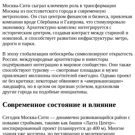
Москва-Сити сыграл ключевую роль в трансформации
Москвы из постсоветского города в современную
метрополию. Он стал центром финансов и бизнеса, привлекая
компании вроде Сбербанка и Газпрома, что стимулировало
экономику. Архитектурно комплекс интегрируется с
историческим центром, создавая контраст между стариной и
новизной, и способствует развитию инфраструктуры: метро,
дороги и парки.
В эпоху глобализации небоскребы символизируют открытость
России: международные архитекторы и инвесторы
подчёркивают интеграцию в мировое сообщество. Они также
способствуют туризму — смотровые площадки и музеи
привлекают миллионы посетителей ежегодно. Однако проект
не без критики: некоторые обвиняют в «американизации»
ландшафта, но в целом он признан успехом, вдохновляя
другие города на подобные инициативы.
Современное состояние и влияние
Сегодня Москва-Сити — динамично развивающийся район с
новыми стройками, такими как башня «Лахта Центр»-
инспирированный проект (планируется до 400 м). Многие
здания уже заселены, но реставрации и модернизации