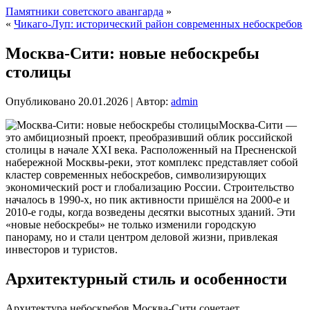
Памятники советского авангарда
»
«
Чикаго-Луп: исторический район современных небоскребов
Москва-Сити: новые небоскребы
столицы
Опубликовано
20.01.2026
|
Автор:
admin
Москва-Сити —
это амбициозный проект, преобразивший облик российской
столицы в начале XXI века. Расположенный на Пресненской
набережной Москвы-реки, этот комплекс представляет собой
кластер современных небоскребов, символизирующих
экономический рост и глобализацию России. Строительство
началось в 1990-х, но пик активности пришёлся на 2000-е и
2010-е годы, когда возведены десятки высотных зданий. Эти
«новые небоскребы» не только изменили городскую
панораму, но и стали центром деловой жизни, привлекая
инвесторов и туристов.
Архитектурный стиль и особенности
Архитектура небоскребов Москва-Сити сочетает