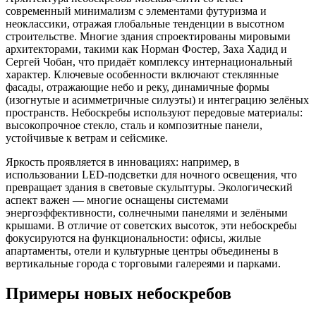
современный минимализм с элементами футуризма и
неоклассики, отражая глобальные тенденции в высотном
строительстве. Многие здания спроектированы мировыми
архитекторами, такими как Норман Фостер, Заха Хадид и
Сергей Чобан, что придаёт комплексу интернациональный
характер. Ключевые особенности включают стеклянные
фасады, отражающие небо и реку, динамичные формы
(изогнутые и асимметричные силуэты) и интеграцию зелёных
пространств. Небоскребы используют передовые материалы:
высокопрочное стекло, сталь и композитные панели,
устойчивые к ветрам и сейсмике.
Яркость проявляется в инновациях: например, в
использовании LED-подсветки для ночного освещения, что
превращает здания в световые скульптуры. Экологический
аспект важен — многие оснащены системами
энергоэффективности, солнечными панелями и зелёными
крышами. В отличие от советских высоток, эти небоскребы
фокусируются на функциональности: офисы, жилые
апартаменты, отели и культурные центры объединены в
вертикальные города с торговыми галереями и парками.
Примеры новых небоскребов