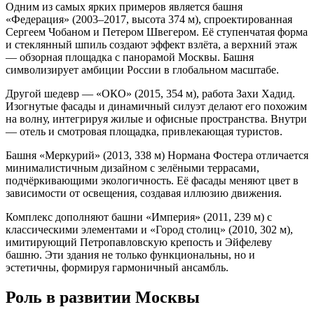
Одним из самых ярких примеров является башня
«Федерация» (2003–2017, высота 374 м), спроектированная
Сергеем Чобаном и Петером Швегером. Её ступенчатая форма
и стеклянный шпиль создают эффект взлёта, а верхний этаж
— обзорная площадка с панорамой Москвы. Башня
символизирует амбиции России в глобальном масштабе.
Другой шедевр — «ОКО» (2015, 354 м), работа Захи Хадид.
Изогнутые фасады и динамичный силуэт делают его похожим
на волну, интегрируя жилые и офисные пространства. Внутри
— отель и смотровая площадка, привлекающая туристов.
Башня «Меркурий» (2013, 338 м) Нормана Фостера отличается
минималистичным дизайном с зелёными террасами,
подчёркивающими экологичность. Её фасады меняют цвет в
зависимости от освещения, создавая иллюзию движения.
Комплекс дополняют башни «Империя» (2011, 239 м) с
классическими элементами и «Город столиц» (2010, 302 м),
имитирующий Петропавловскую крепость и Эйфелеву
башню. Эти здания не только функциональны, но и
эстетичны, формируя гармоничный ансамбль.
Роль в развитии Москвы