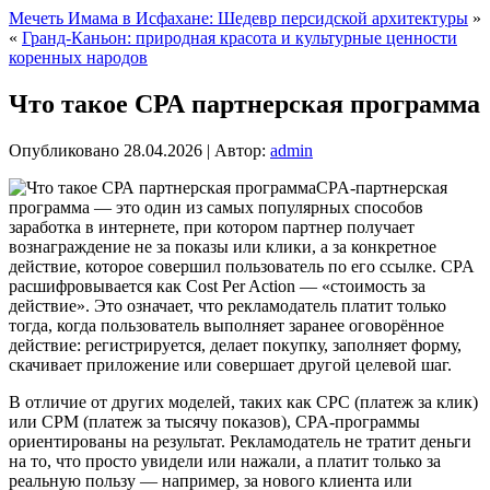
Мечеть Имама в Исфахане: Шедевр персидской архитектуры
»
«
Гранд-Каньон: природная красота и культурные ценности
коренных народов
Что такое СРА партнерская программа
Опубликовано
28.04.2026
|
Автор:
admin
CPA-партнерская
программа — это один из самых популярных способов
заработка в интернете, при котором партнер получает
вознаграждение не за показы или клики, а за конкретное
действие, которое совершил пользователь по его ссылке. CPA
расшифровывается как Cost Per Action — «стоимость за
действие». Это означает, что рекламодатель платит только
тогда, когда пользователь выполняет заранее оговорённое
действие: регистрируется, делает покупку, заполняет форму,
скачивает приложение или совершает другой целевой шаг.
В отличие от других моделей, таких как CPC (платеж за клик)
или CPM (платеж за тысячу показов), CPA-программы
ориентированы на результат. Рекламодатель не тратит деньги
на то, что просто увидели или нажали, а платит только за
реальную пользу — например, за нового клиента или