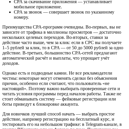
CPA за скачивание приложения — устанавливает
мобильное приложение.
CPA за звонок — совершает звонок по указанному
номеру.
Преимущества CPA-программ очевидны. Во-первых, вы не
зависите от трафика в миллионы просмотров — достаточно
нескольких целевых переходов. Во-вторых, ставки за
действие часто выше, чем за клик: если в CPC вы получаете
1–5 рублей за клик, то в CPA — от 50 до 5000 рублей за одно
действие. В-третьих, большинство CPA-сетей предлагают
автоматический расчёт и выплаты, что упрощает учёт
доходов.
Однако есть и подводные камни. Не все рекламодатели
честны: некоторые могут отменять сделки без объяснения
причин, особенно если считают, что пользователь «не
настоящий». Поэтому важно выбирать проверенные сети и
читать условия программы перед началом работы. Также не
стоит обманывать систему — фейковые регистрации или
боты приведут к блокировке аккаунта.
Для новичков лучший способ начать — выбрать простое
действие, например регистрацию на бесплатный курс, и
тестировать его на небольшом трафике: в Telegram-канале, в