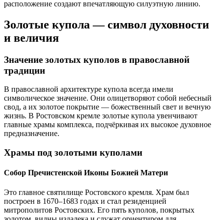
расположение создают впечатляющую силуэтную линию.
Золотые купола — символ духовности
и величия
Значение золотых куполов в православной
традиции
В православной архитектуре купола всегда имели
символическое значение. Они олицетворяют собой небесный
свод, а их золотое покрытие — божественный свет и вечную
жизнь. В Ростовском кремле золотые купола увенчивают
главные храмы комплекса, подчёркивая их высокое духовное
предназначение.
Храмы под золотыми куполами
Собор Пречистенской Иконы Божией Матери
Это главное святилище Ростовского кремля. Храм был
построен в 1670–1683 годах и стал резиденцией
митрополитов Ростовских. Его пять куполов, покрытых
золотом, видны издалека и служат ориентиром для