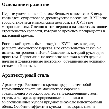
Основание и развитие
Первые упоминания о Ростове Великом относятся к X веку,
когда здесь существовало древнерусское поселение. В XII веке
город становится епископским центром, а в XVII веке —
митрополичьим. Именно в этот период и начинается активное
строительство крепости, которая со временем превращается в
настоящий кремль.
Ростовский кремль был возведён в XVII веке, в период
расцвета московского царства. Его строительство связано с
именем митрополита Ионой Сысоевича, который руководил
проектом. Первоначально комплекс включал в себя церкви,
палаты и хозяйственные постройки, объединённые мощными
стенами и башнями.
Архитектурный стиль
Архитектура Ростовского кремля представляет собой
гармоничное сочетание московского барокко и
традиционного русского зодчества. Белокаменные стены,
стрельчатые арки, декорированные наличники и
многочисленные купола придают ансамблю неповторимый
облик. Особенно эффектны купола — их форма, цвет и