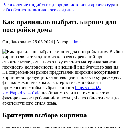
Великолепие индийских дворцов: история и архитектура
»
«
Особенности винилового сайдинга
Как правильно выбрать кирпич для
постройки дома
Опубликовано
26.03.2024
|
Автор:
admin
Выбор
кирпича является одним из ключевых решений при
строительстве дома, поскольку от этого материала зависят
прочность, долговечность и внешний вид будущего здания.
На современном рынке представлен широкий ассортимент
кирпичной продукции, отличающейся по составу, размерам,
физико-механическим характеристикам и области
применения. Чтобы выбрать кирпич
https://xn--02-
vlcai5ag2d.xn--p1ai/
, необходимо учитывать множество
факторов — от требований к несущей способности стен до
архитектурного стиля дома.
Критерии выбора кирпича
Одним из ключевых параметров является марка кирпича по