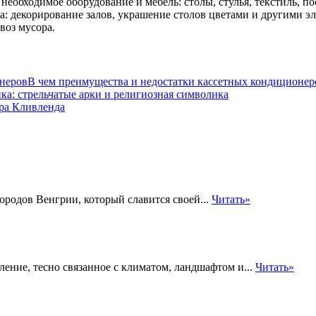
еобходимое оборудование и мебель: столы, стулья, текстиль, пос
а: декорирование залов, украшение столов цветами и другими э
воз мусора.
В чем преимущества и недостатки кассетных кондиционер
ка: стрельчатые арки и религиозная символика
ра Кливленда
ородов Венгрии, который славится своей...
Читать»
ение, тесно связанное с климатом, ландшафтом и...
Читать»