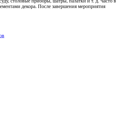
уду, столовые приборы, шатры, палатки и т. д. Часто в
лементами декора. После завершения мероприятия
ов