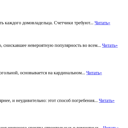
ть каждого домовладельца. Счетчики требуют...
Читать»
, снискавшее невероятную популярность во всем...
Читать»
огольной, основывается на кардинальном...
Читать»
нее, и неудивительно: этот способ погребения...
Читать»
ия широкого спектра строительных и ремонтных...
Читать»