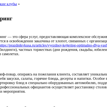
ские клубы
»
еринг
инг — это сфера услуг, предоставляющая комплексное обслужив
тся в освобождении заказчика от хлопот, связанных с организац
https://prazdnikvkusa.ru/articles/vyezdnoj-kejtering-optimalno-dlya-va
илдинги), частных торжествах (дни рождения, свадьбы, юбилеи)
 самолетах.
ф-повар, опираясь на пожелания клиента, составляет уникаль
ебя закуски, салаты, горячие блюда, десерты и напитки. Особое
ортировку блюд в специально оборудованных автомобилях, под
профессиональных официантов осуществляет расстановку столов,
ки мероприятия.