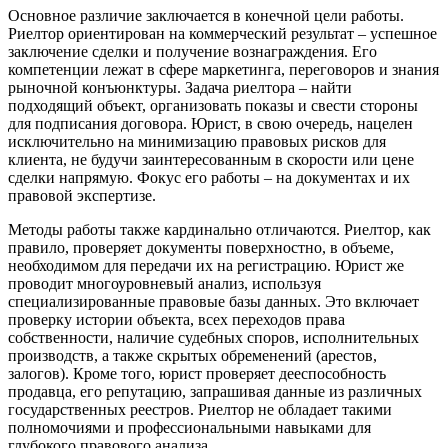
Основное различие заключается в конечной цели работы.
Риелтор ориентирован на коммерческий результат – успешное
заключение сделки и получение вознаграждения. Его
компетенции лежат в сфере маркетинга, переговоров и знания
рыночной конъюнктуры. Задача риелтора – найти
подходящий объект, организовать показы и свести стороны
для подписания договора. Юрист, в свою очередь, нацелен
исключительно на минимизацию правовых рисков для
клиента, не будучи заинтересованным в скорости или цене
сделки напрямую. Фокус его работы – на документах и их
правовой экспертизе.
Методы работы также кардинально отличаются. Риелтор, как
правило, проверяет документы поверхностно, в объеме,
необходимом для передачи их на регистрацию. Юрист же
проводит многоуровневый анализ, используя
специализированные правовые базы данных. Это включает
проверку истории объекта, всех переходов права
собственности, наличие судебных споров, исполнительных
производств, а также скрытых обременений (арестов,
залогов). Кроме того, юрист проверяет дееспособность
продавца, его репутацию, запрашивая данные из различных
государственных реестров. Риелтор не обладает такими
полномочиями и профессиональными навыками для
глубокого правового анализа.