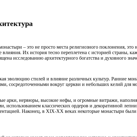
хитектура
онастыри – это не просто места религиозного поклонения, это
влияния. Их история тесно переплетена с историей страны, ка
вящена исследованию архитектурного богатства и духовного зна
ая эволюцию стилей и влияние различных культур. Ранние мона
и, сосредоточенными вокруг церкви и небольших келий для мо
атые арки, нервюры, высокие нефы, и огромные витражи, напол
, использованием классических ордеров и декоративной лепни
ментацией. Наконец, в XIX-XX веках некоторые монастыри были