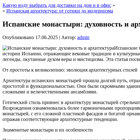
Какую воду выбрать для доставки на дом и в офис
»
«
Испанская архитектура: от готики до модернизма
Испанские монастыри: духовность и ар
Опубликовано
17.06.2025
|
Автор:
admin
Испанские м
истории Испании, отражающие вековые традиции и культурные 
легенды, окутанные духом веры и мистицизма. Эта статья пос
От простоты к великолепию: эволюция архитектурных стилей
Архитектура испанских монастырей прошла долгий путь, отраж
простотой и функциональностью. Они были скромными зданиям
сложными и величественными ансамблями.
Готический стиль привнес в архитектуру монастырей стрельч
Возрождения ознаменовалась более гармоничными пропорциями
монастырей, с его сложной пластикой фасадов и богатой орна
отражая соответствующие архитектурные тенденции.
Знаменитые монастыри и их особенности