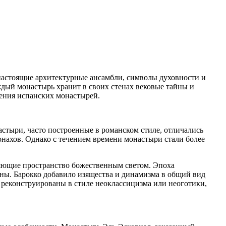
 настоящие архитектурные ансамбли, символы духовности и
ждый монастырь хранит в своих стенах вековые тайны и
чения испанских монастырей.
стыри, часто построенные в романском стиле, отличались
нахов. Однако с течением времени монастыри стали более
няющие пространство божественным светом. Эпоха
ны. Барокко добавило изящества и динамизма в общий вид
 реконструированы в стиле неоклассицизма или неоготики,