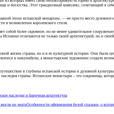
й из которых имеет свою неповторимую историю и архитектурн
щи и богатства. Этот грандиозный комплекс, сочетающий в себе
вной эпохе испанской монархии, — не просто место духовного 
ти и великолепии королевского стиля.
ет собой более скромное, но не менее удивительное сооружение
 Испании отличаются не только своей архитектурой, но и своей
озной жизни страны, но и в ее культурной истории. Они были 
кописи и инкунабулы, а монастырские художники создали велик
путешествие в глубины испанской истории и духовной культуры
 наследия страны. Испанские монастыри – это сокровища, котор
ское наследие и барочная архитектура
Особенности оформления белой спальни, о котор