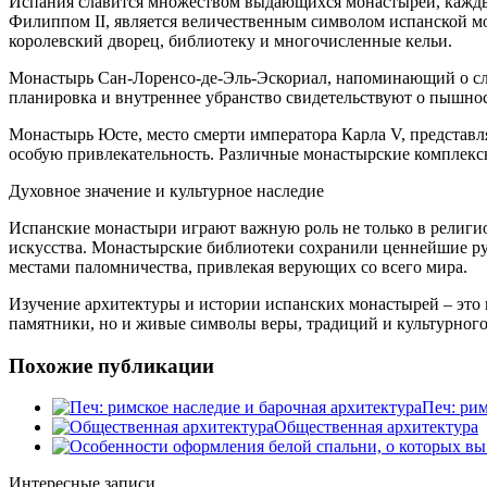
Испания славится множеством выдающихся монастырей, кажды
Филиппом II, является величественным символом испанской мо
королевский дворец, библиотеку и многочисленные кельи.
Монастырь Сан-Лоренсо-де-Эль-Эскориал, напоминающий о сла
планировка и внутреннее убранство свидетельствуют о пышнос
Монастырь Юсте, место смерти императора Карла V, представля
особую привлекательность. Различные монастырские комплексы
Духовное значение и культурное наследие
Испанские монастыри играют важную роль не только в религи
искусства. Монастырские библиотеки сохранили ценнейшие ру
местами паломничества, привлекая верующих со всего мира.
Изучение архитектуры и истории испанских монастырей – это 
памятники, но и живые символы веры, традиций и культурного
Похожие публикации
Печ: рим
Общественная архитектура
Интересные записи