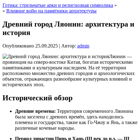
Готика: стрельчатые арки и религиозная символика
»
«
Влияние войн на памятники архитектуры
Древний город Ляонин: архитектура и
история
Опубликовано
25.09.2025
|
Автор:
admin
Ляонин —
провинция на северо-востоке Китая, богатая историческими
памятниками и культурным наследием. На её территории
расположено множество древних городов и археологических
объектов, отражающих разнообразие культурных влияний и
исторических эпох.
Исторический обзор
Древние времена:
Территория современного Ляонина
была заселена с древних времён, здесь находились
племена и государства, такие как Го-Чжоу и Янь, а также
различные кочевые народы.
Период династии Цинь и Хань (III век до н.э. — III