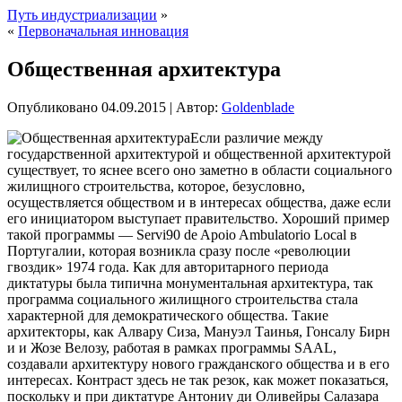
Путь индустриализации
»
«
Первоначальная инновация
Общественная архитектура
Опубликовано
04.09.2015
|
Автор:
Goldenblade
Если различие между
государственной архитектурой и общественной архитектурой
существует, то яснее всего оно заметно в области социального
жилищного строительства, которое, безусловно,
осуществляется обществом и в интересах общества, даже если
его инициатором выступает правительство. Хороший пример
такой программы — Servi90 de Apoio Ambulatorio Local в
Португалии, которая возникла
сразу после «революции
гвоздик» 1974 года. Как для авторитарного периода
диктатуры была типична монументальная архитектура, так
программа социального жилищного строительства стала
характерной для демократического общества. Такие
архитекторы, как Алвару Сиза, Мануэл Таинья, Гонсалу Бирн
и и Жозе Велозу, работая в рамках программы SAAL,
создавали архитектуру нового гражданского общества и в его
интересах. Контраст здесь не так резок, как может показаться,
поскольку и при диктатуре Антониу ди Оливейры Салазара