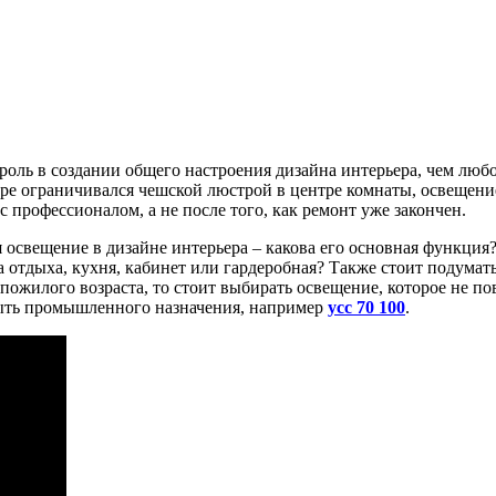
оль в создании общего настроения дизайна интерьера, чем любо
тире ограничивался чешской люстрой в центре комнаты, освещени
 профессионалом, а не после того, как ремонт уже закончен.
 освещение в дизайне интерьера – какова его основная функция?
а отдыха, кухня, кабинет или гардеробная? Также стоит подумат
 пожилого возраста, то стоит выбирать освещение, которое не п
быть промышленного назначения, например
усс 70 100
.