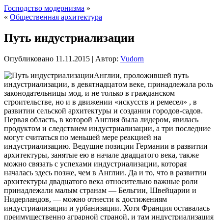
Господство модернизма
»
«
Общественная архитектура
Путь индустриализации
Опубликовано
11.11.2015
|
Автор:
Vudorn
Англии, проложившей путь
индустриализации, в девятнадцатом веке, принадлежала роль
законодательницы мод, и не только в гражданском
строительстве, но и в движении «искусств и ремесел» , в
развитии сельской архитектуры и создании городов-садов.
Первая область, в которой Англия была лидером, явилась
продуктом и следствием индустриализации, а три последние
могут считаться по меньшей мере реакцией на
индустриализацию.
Ведущие позиции Германии в развитии
архитектуры, занятые ею в начале двадцатого века, также
можно связать с успехами индустриализации, которая
началась здесь позже, чем в Англии. Да и то, что в развитии
архитектуры двадцатого века относительно важные роли
принадлежали малым странам — Бельгии, Швейцарии и
Нидерландов, — можно отнести к достижениям
индустриализации и урбанизации. Хотя Франция оставалась
преимущественно аграрной страной, и там индустриализация