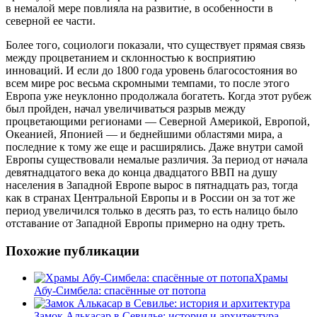
в немалой мере повлияла на развитие, в особенности в
северной ее части.
Более того, социологи показали, что существует прямая связь
между процветанием и склонностью к восприятию
инноваций. И если до 1800 года уровень благосостояния во
всем мире рос весьма скромными темпами, то после этого
Европа уже неуклонно продолжала богатеть. Когда этот рубеж
был пройден, начал увеличиваться разрыв между
процветающими регионами — Северной Америкой, Европой,
Океанией, Японией — и беднейшими областями мира, а
последние к тому же еще и расширялись. Даже внутри самой
Европы существовали немалые различия. За период от начала
девятнадцатого века до конца двадцатого ВВП на душу
населения в Западной Европе вырос в пятнадцать раз, тогда
как в странах Центральной Европы и в России он за тот же
период увеличился только в десять раз, то есть налицо было
отставание от Западной Европы примерно на одну треть.
Похожие публикации
Храмы
Абу-Симбела: спасённые от потопа
Замок Алькасар в Севилье: история и архитектура