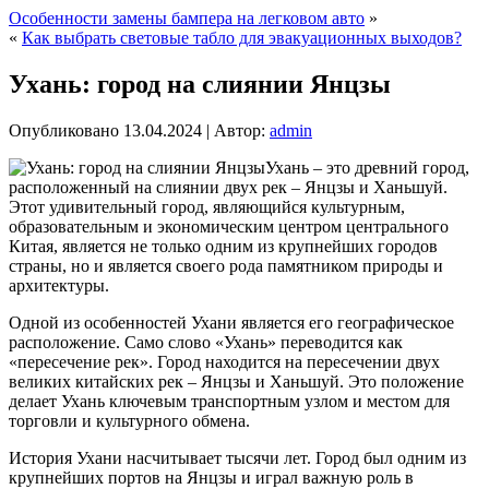
Особенности замены бампера на легковом авто
»
«
Как выбрать световые табло для эвакуационных выходов?
Ухань: город на слиянии Янцзы
Опубликовано
13.04.2024
|
Автор:
admin
Ухань – это древний город,
расположенный на слиянии двух рек – Янцзы и Ханьшуй.
Этот удивительный город, являющийся культурным,
образовательным и экономическим центром центрального
Китая, является не только одним из крупнейших городов
страны, но и является своего рода памятником природы и
архитектуры.
Одной из особенностей Ухани является его географическое
расположение. Само слово «Ухань» переводится как
«пересечение рек». Город находится на пересечении двух
великих китайских рек – Янцзы и Ханьшуй. Это положение
делает Ухань ключевым транспортным узлом и местом для
торговли и культурного обмена.
История Ухани насчитывает тысячи лет. Город был одним из
крупнейших портов на Янцзы и играл важную роль в